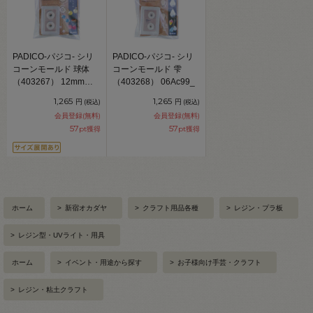
PADICO-パジコ- シリ
PADICO-パジコ- シリ
コーンモールド 球体
コーンモールド 雫
（403267） 12mm
（403268） 06Ac99_
06Ac99_
1,265
1,265
円
円
(税込)
(税込)
会員登録(無料)
会員登録(無料)
57
57
pt獲得
pt獲得
ホーム
>
新宿オカダヤ
>
クラフト用品各種
>
レジン・プラ板
>
レジン型・UVライト・用具
ホーム
>
イベント・用途から探す
>
お子様向け手芸・クラフト
>
レジン・粘土クラフト