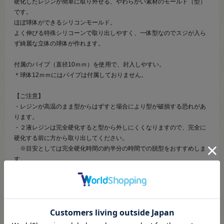
硬化したレジンが簡単に取り外せる、やわらかい素材のモールド（型）
です。
ほぼ球体ができるシリコンモールド。
よく伸びる特殊シリコーンで取り出しやすく、一体型なのでスジが入ら
ず綺麗な立体の球体が作れます。
付属のパイプ（直径10ｍｍ）を使用で、封入しやすい。
＊球体12ｍｍにはパイプは付属しておりません。
【ご注意】
・レジンが高温のまま型からはずすと場合により型が破損する恐れがあ
ります。
・２液レジンは完全硬化すると型から外しにくくなりますので、完全に
硬化する前に方から取り出してください。
※目安としては完全硬化時間の約半分の時間での脱型をおすすめしま
す。
・電子レンジ、オーブンでの使用はできません。
・モールドは消耗品です。特にＵＶレジン・ＵＶ－ＬＥＤレジンで使用
し続けると、反応熱により変形や曇りの現象が起こる場合があります。
【ご注文前に必ずお読み下さい】