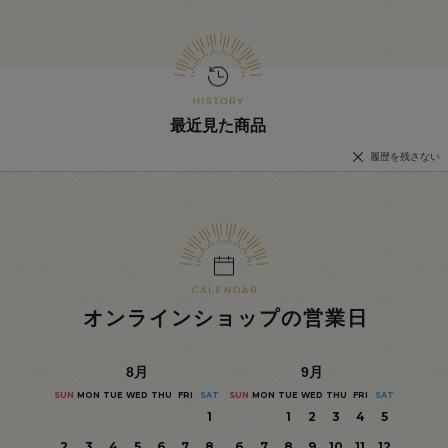
最近見た商品
履歴を残さない
オンラインショップの営業日
8
月
9
月
SUN
MON
TUE
WED
THU
FRI
SAT
SUN
MON
TUE
WED
THU
FRI
SAT
1
1
2
3
4
5
2
3
4
5
6
7
8
6
7
8
9
10
11
12