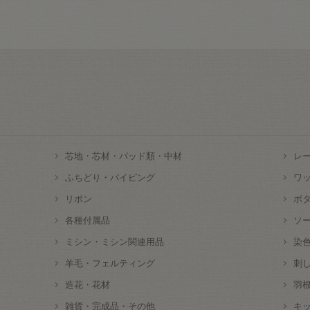
芯地・芯材・パッド類・中材
レ
ふちどり・パイピング
ワ
リボン
ボ
各種付属品
ソ
ミシン・ミシン関連用品
染
羊毛・フェルティング
刺
造花・花材
羽
雑貨・完成品・その他
キ