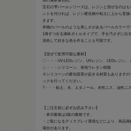
用の液体着色剤。
宝石の雫パールシリーズは、レジンと混ぜるのはも
ントを付ければ、レジン硬化物や粘土に上から直接
きます。
本物のパールのような美しさがあるパールカラーで
1滴ずつ出る液体ボトルタイプで、手を汚さずに出
混色して好きな色を作ることも可能です。
【混ぜて使用可能な素材】
〇・・・UV-LEDレジン、UVレジン、LEDレジン
△・・・シリコーン、発泡ウレタン樹脂
※シリコーンの硬化阻害が起きる材質もありますの
ックを行ってください。
?・・・粘土、水、エタノール、水性ニス、油性ニ
【ご注文前に必ずお読み下さい】
・表示価格は1個の価格です。
・ご覧になるディスプレイ環境などにより、商品画
場合があります。