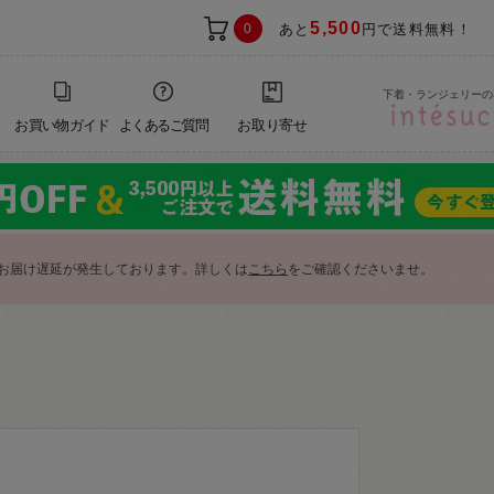
5,500
0
あと
円で送料無料！
下着・ランジェリーの
お買い物ガイド
よくあるご質問
お取り寄せ
お届け遅延が発生しております。詳しくは
こちら
をご確認くださいませ。