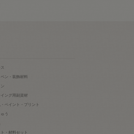
ース
ッペン・装飾材料
タン
ーイング用副資材
色・ペイント・プリント
しゅう
根
ット・材料セット