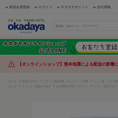
新規会員登録
ログイン
オカダヤポイント
会社情報
生地・毛糸・手芸材料の専門店
【オンラインショップ】熊本地震による配送の影響
>
>
>
>
ホーム
新宿オカダヤ
クラフト用品各種
レジン・プラ板
レジン液・レジン用
>
>
>
ホーム
イベント・用途から探す
お子様向け手芸・クラフト
レジン・粘土クラフ