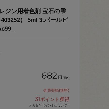
コ- レジン用着色剤 宝石の雫
3252） 5ml 3.パールピ
c99_
す。
682
円
(税込)
会員登録(無料)
31
ポイント獲得
オカダヤポイントについて >