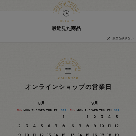
最近見た商品
履歴を残さない
オンラインショップの営業日
8
月
9
月
SUN
MON
TUE
WED
THU
FRI
SAT
SUN
MON
TUE
WED
THU
FRI
SAT
1
1
2
3
4
5
2
3
4
5
6
7
8
6
7
8
9
10
11
12
9
10
11
12
13
14
15
13
14
15
16
17
18
19