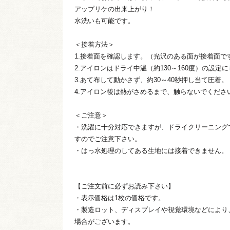
アップリケの出来上がり！
水洗いも可能です。
＜接着方法＞
1.接着面を確認します。（光沢のある面が接着面で
2.アイロンはドライ中温（約130～160度）の設
3.あて布して動かさず、約30～40秒押し当て圧着。
4.アイロン後は熱がさめるまで、触らないでくださ
＜ご注意＞
・洗濯に十分対応できますが、ドライクリーニング
すのでご注意下さい。
・はっ水処理のしてある生地には接着できません。
【ご注文前に必ずお読み下さい】
・表示価格は1枚の価格です。
・製造ロット、ディスプレイや視覚環境などにより
場合がございます。