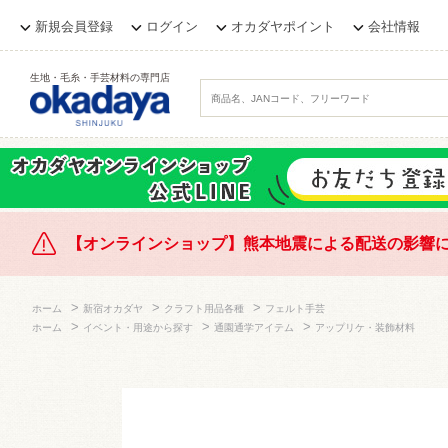
新規会員登録
ログイン
オカダヤポイント
会社情報
生地・毛糸・手芸材料の専門店
【オンラインショップ】熊本地震による配送の影響
>
>
>
ホーム
新宿オカダヤ
クラフト用品各種
フェルト手芸
>
>
>
ホーム
イベント・用途から探す
通園通学アイテム
アップリケ・装飾材料