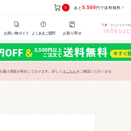
5,500
0
あと
円で送料無料！
下着・ランジェリーの
お買い物ガイド
よくあるご質問
お取り寄せ
お届け遅延が発生しております。詳しくは
こちら
をご確認くださいませ。