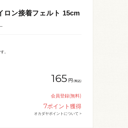
イロン接着フェルト 15cm
_
です。
165
円
(税込)
会員登録(無料)
7
ポイント獲得
オカダヤポイントについて >