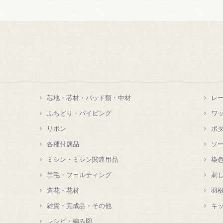
芯地・芯材・パッド類・中材
レ
ふちどり・パイピング
ワ
リボン
ボ
各種付属品
ソ
ミシン・ミシン関連用品
染
羊毛・フェルティング
刺
造花・花材
羽
雑貨・完成品・その他
キ
レシピ・編み図