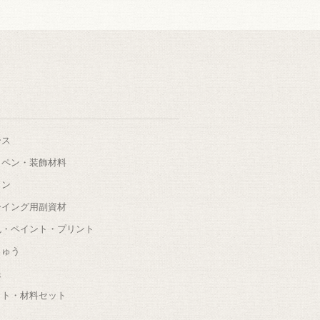
ース
ッペン・装飾材料
タン
ーイング用副資材
色・ペイント・プリント
しゅう
根
ット・材料セット