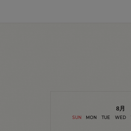
8
月
SUN
MON
TUE
WED