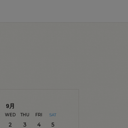
9
月
WED
THU
FRI
SAT
2
3
4
5