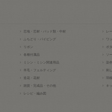
芯地・芯材・パッド類・中材
レ
ふちどり・パイピング
ワ
リボン
ボ
各種付属品
ソ
ミシン・ミシン関連用品
染
羊毛・フェルティング
刺
造花・花材
羽
雑貨・完成品・その他
キ
レシピ・編み図