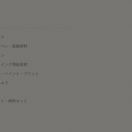
ース
ッペン・装飾材料
タン
ーイング用副資材
色・ペイント・プリント
しゅう
根
ット・材料セット