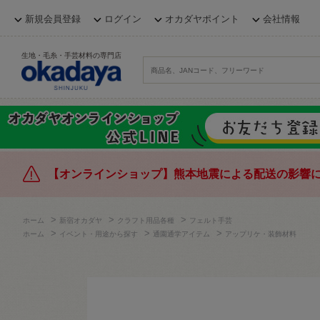
新規会員登録
ログイン
オカダヤポイント
会社情報
生地・毛糸・手芸材料の専門店
【オンラインショップ】熊本地震による配送の影響
>
>
>
ホーム
新宿オカダヤ
クラフト用品各種
フェルト手芸
>
>
>
ホーム
イベント・用途から探す
通園通学アイテム
アップリケ・装飾材料