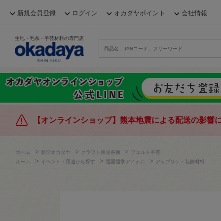
新規会員登録
ログイン
オカダヤポイント
会社情報
生地・毛糸・手芸材料の専門店
【オンラインショップ】熊本地震による配送の影響
>
>
>
ホーム
新宿オカダヤ
クラフト用品各種
フェルト手芸
>
>
>
ホーム
イベント・用途から探す
通園通学アイテム
アップリケ・装飾材料