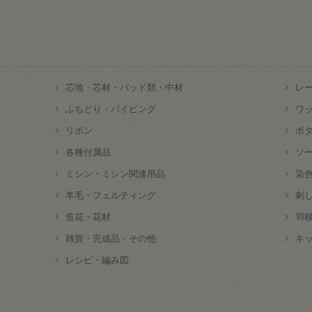
芯地・芯材・パッド類・中材
レ
ふちどり・パイピング
ワ
リボン
ボ
各種付属品
ソ
ミシン・ミシン関連用品
染
羊毛・フェルティング
刺
造花・花材
羽
雑貨・完成品・その他
キ
レシピ・編み図