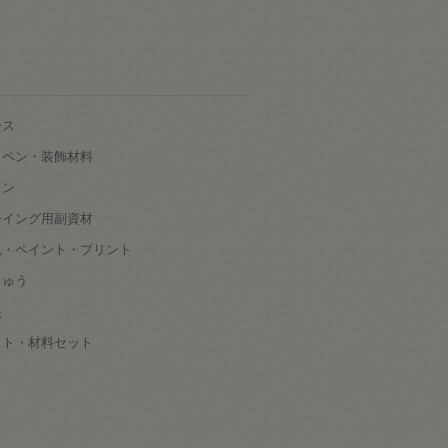
ース
ッペン・装飾材料
タン
ーイング用副資材
色・ペイント・プリント
しゅう
根
ット・材料セット