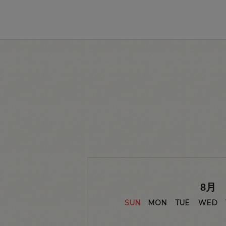
8
月
SUN
MON
TUE
WED