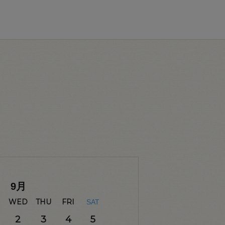
9
月
WED
THU
FRI
SAT
2
3
4
5