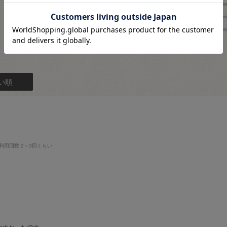
1
★
3
レビュー件数：
件
★
2
★
1
い順
利用回数
:2～3回くらい