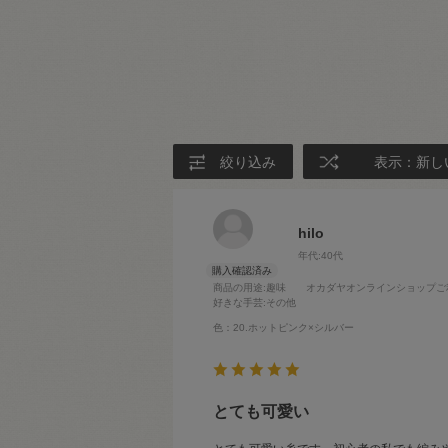
絞り込み
表示：新し
hilo
年代:
40代
商品の用途
:趣味
オカダヤオンラインショップご
好きな手芸
:その他
色：20.ホットピンク×シルバー
とても可愛い