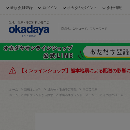
新規会員登録
ログイン
オカダヤポイント
会社情報
生地・毛糸・手芸材料の専門店
【オンラインショップ】熊本地震による配送の影響
>
>
>
ホーム
新宿オカダヤ
編み物・毛糸手芸用品
手工芸用糸
>
>
>
ホーム
注目ブランドから探す
手編み糸ブランド・メーカー
その他のメーカー