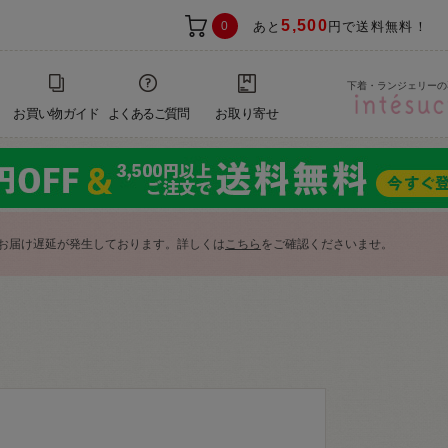
5,500
0
あと
円で送料無料！
下着・ランジェリーの
お買い物ガイド
よくあるご質問
お取り寄せ
お届け遅延が発生しております。詳しくは
こちら
をご確認くださいませ。