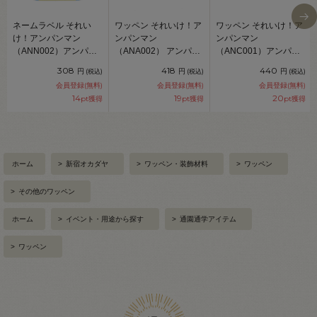
ネームラベル それい
ワッペン それいけ！ア
ワッペン それいけ！ア
け！アンパンマン
ンパンマン
ンパンマン
（ANN002）アンパン
（ANA002） アンパン
（ANC001）アンパン
マン ネームラベル2
マン-小 08Bf99_
マン1 シールワッペン
308
418
440
円
円
円
(税込)
(税込)
(税込)
08Bf99_
08Bf99_
会員登録(無料)
会員登録(無料)
会員登録(無料)
14
19
20
pt獲得
pt獲得
pt獲得
ホーム
>
新宿オカダヤ
>
ワッペン・装飾材料
>
ワッペン
>
その他のワッペン
ホーム
>
イベント・用途から探す
>
通園通学アイテム
>
ワッペン