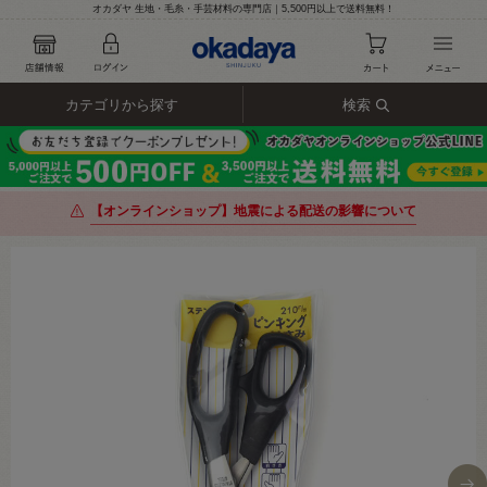
オカダヤ 生地・毛糸・手芸材料の専門店｜5,500円以上で送料無料！
カテゴリから探す
検索
【オンラインショップ】地震による配送の影響について