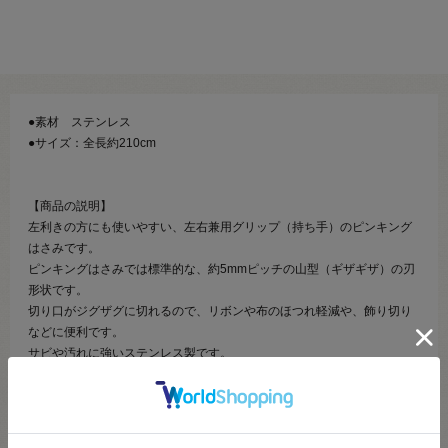
●素材 ステンレス
●サイズ：全長約210cm
【商品の説明】
左利きの方にも使いやすい、左右兼用グリップ（持ち手）のピンキング
はさみです。
ピンキングはさみでは標準的な、約5mmピッチの山型（ギザギザ）の刃
形状です。
切り口がジグザグに切れるので、リボンや布のほつれ軽減や、飾り切り
などに便利です。
サビや汚れに強いステンレス製です。
【ご注意】
はさみ用油を染み込ませた柔らかい布で定期的に拭き取っていただく