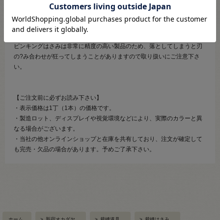
と、より長くお使いいただけます。
長くご使用いただくため、ネジが硬めに調整されています。
硬すぎて刃が動かしにくい場合は、はさみ用油を注すと滑らかになりま
す。
ピンキングはさみは非常に精度の高い製品のため、落としてしまうと刃
の?み合わせが狂ってしまうことがありますので取り扱いにご注意下さ
い。
【ご注文前に必ずお読み下さい】
・表示価格は1丁（1本）の価格です。
・製造ロット、ディスプレイや視覚環境などにより、実際のカラーと異
なる場合がございます。
・当社の他オンラインショップと在庫を共有しており、注文が確定して
も完売・欠品の場合があります。予めご了承下さい。
ホーム
>
新宿オカダヤ
>
裁縫道具
>
裁縫はさみ