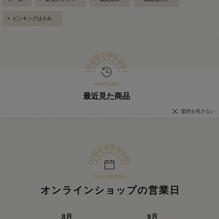
>
ピンキングはさみ
最近見た商品
履歴を残さない
オンラインショップの営業日
8
月
9
月