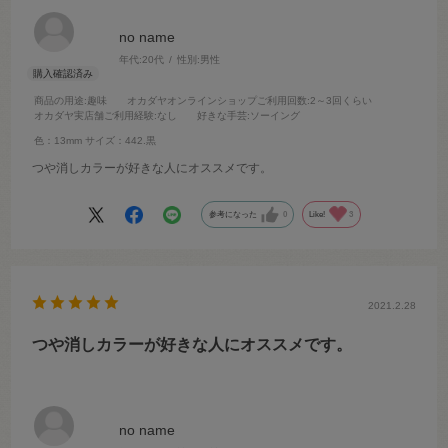
no name
年代:
20代
性別:
男性
商品の用途
:趣味
オカダヤオンラインショップご利用回数
:2～3回くらい
オカダヤ実店舗ご利用経験
:なし
好きな手芸
:ソーイング
色：13mm
サイズ：442.黒
つや消しカラーが好きな人にオススメです。
参考になった
0
Like!
3
2021.2.28
つや消しカラーが好きな人にオススメです。
no name