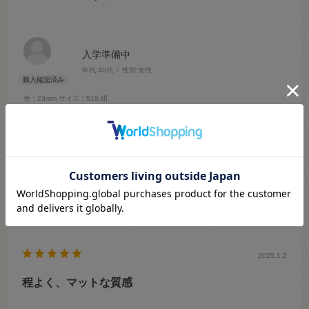
入学準備中
年代:
40代
性別:
女性
色：23mm
サイズ：519.紺
小学校の防災頭巾カバーの留め具としてボタンを使用。つや消しでも
程よくサラサラとしていて子どもでも使いやすい。カラーもたくさん
あって、形もシンプルなので、布に合わせやすい。また機会があれば
利用したい。
参考になった
0
Like!
0
2025.1.2
程よく、マットな質感