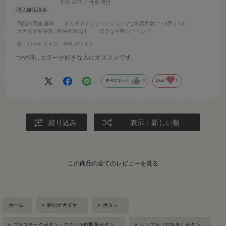
年代:
20代
性別:
男性
商品の用途
:趣味
オカダヤオンラインショップご利用回数
:2～3回くらい
オカダヤ実店舗ご利用経験
:なし
好きな手芸
:ソーイング
色：11mm
サイズ：400.ホワイト
つや消しカラーが好きな人にオススメです。
参考になった
0
Like!
0
絞り込み
表示：新しい順
この商品の全てのレビューを見る
ホーム
>
新宿オカダヤ
>
ボタン
>
プラスチックボタン・アクリル樹脂系ボタン
>
シンプル（穴あき）ボタン