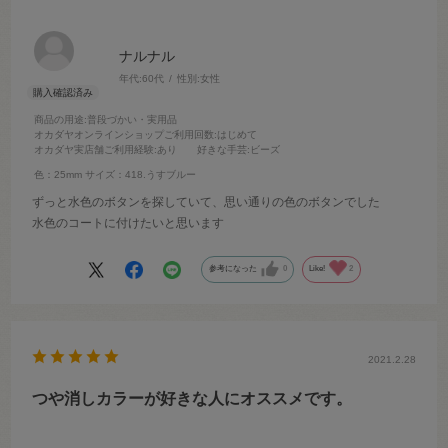
ナルナル
年代:
60代
性別:
女性
商品の用途
:普段づかい・実用品
オカダヤオンラインショップご利用回数
:はじめて
オカダヤ実店舗ご利用経験
:あり
好きな手芸
:ビーズ
色：25mm
サイズ：418.うすブルー
ずっと水色のボタンを探していて、思い通りの色のボタンでした
水色のコートに付けたいと思います
参考になった
0
Like!
2
2021.2.28
つや消しカラーが好きな人にオススメです。