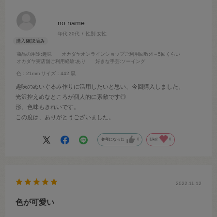
no name
年代:
20代
性別:
女性
商品の用途
:趣味
オカダヤオンラインショップご利用回数
:4～5回くらい
オカダヤ実店舗ご利用経験
:あり
好きな手芸
:ソーイング
色：21mm
サイズ：442.黒
趣味のぬいぐるみ作りに活用したいと思い、今回購入しました。
光沢控えめなところが個人的に素敵です◎
形、色味もきれいです。
この度は、ありがとうございました。
参考になった
0
Like!
0
2022.11.12
色が可愛い