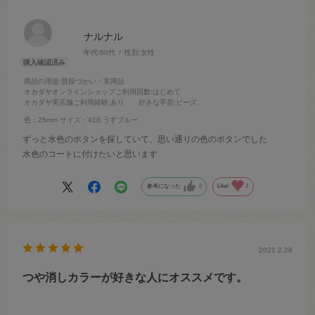
ナルナル
年代:
60代
性別:
女性
商品の用途
:普段づかい・実用品
オカダヤオンラインショップご利用回数
:はじめて
オカダヤ実店舗ご利用経験
:あり
好きな手芸
:ビーズ
色：25mm
サイズ：418.うすブルー
ずっと水色のボタンを探していて、思い通りの色のボタンでした
水色のコートに付けたいと思います
参考になった
0
Like!
2
2021.2.28
つや消しカラーが好きな人にオススメです。