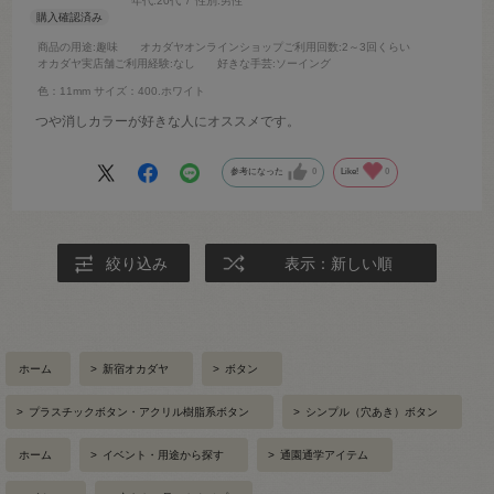
年代:
20代
性別:
男性
商品の用途
:趣味
オカダヤオンラインショップご利用回数
:2～3回くらい
オカダヤ実店舗ご利用経験
:なし
好きな手芸
:ソーイング
色：11mm
サイズ：400.ホワイト
つや消しカラーが好きな人にオススメです。
参考になった
0
Like!
0
絞り込み
表示：新しい順
ホーム
>
新宿オカダヤ
>
ボタン
>
プラスチックボタン・アクリル樹脂系ボタン
>
シンプル（穴あき）ボタン
ホーム
>
イベント・用途から探す
>
通園通学アイテム