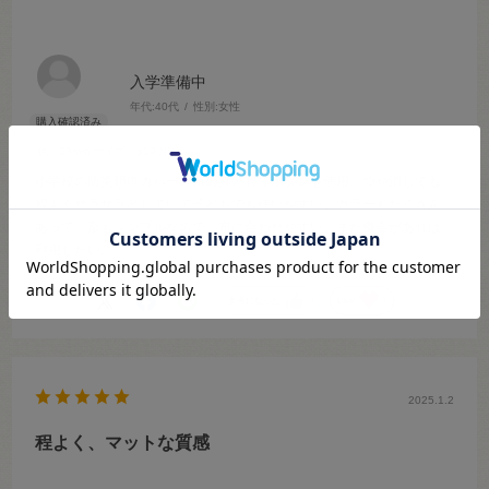
入学準備中
年代:
40代
性別:
女性
色：23mm
サイズ：519.紺
小学校の防災頭巾カバーの留め具としてボタンを使用。つや消しでも
程よくサラサラとしていて子どもでも使いやすい。カラーもたくさん
あって、形もシンプルなので、布に合わせやすい。また機会があれば
利用したい。
参考になった
0
Like!
0
2025.1.2
程よく、マットな質感