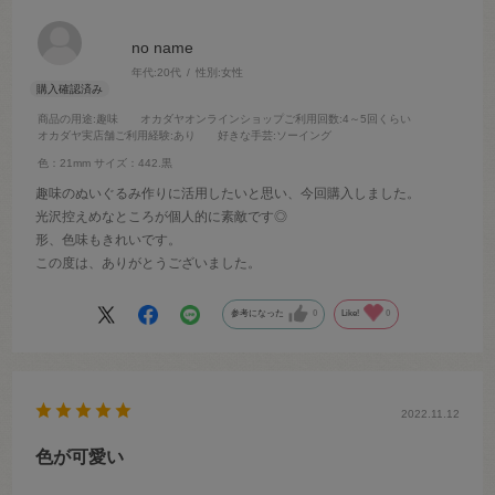
no name
年代:
20代
性別:
女性
商品の用途
:趣味
オカダヤオンラインショップご利用回数
:4～5回くらい
オカダヤ実店舗ご利用経験
:あり
好きな手芸
:ソーイング
色：21mm
サイズ：442.黒
趣味のぬいぐるみ作りに活用したいと思い、今回購入しました。
光沢控えめなところが個人的に素敵です◎
形、色味もきれいです。
この度は、ありがとうございました。
参考になった
0
Like!
0
2022.11.12
色が可愛い