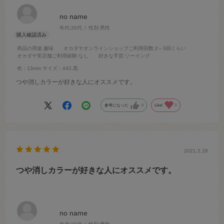
no name
年代:
20代
性別:
男性
商品の用途
:趣味
オカダヤオンラインショップご利用回数
:2～3回くらい
オカダヤ実店舗ご利用経験
:なし
好きな手芸
:ソーイング
色：13mm
サイズ：442.黒
つや消しカラーが好きな人にオススメです。
参考になった
0
Like!
3
2021.2.28
つや消しカラーが好きな人にオススメです。
no name