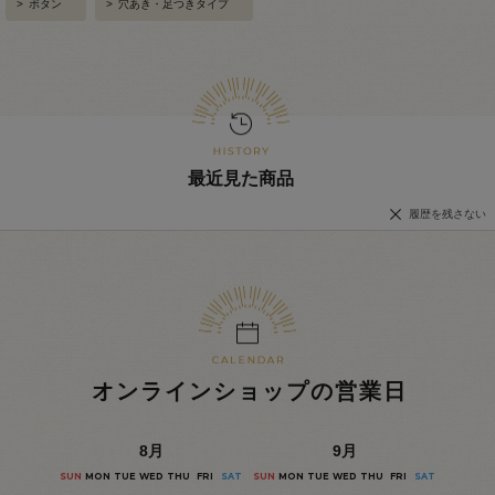
>
ボタン
>
穴あき・足つきタイプ
最近見た商品
履歴を残さない
オンラインショップの営業日
8
月
9
月
SUN
MON
TUE
WED
THU
FRI
SAT
SUN
MON
TUE
WED
THU
FRI
SAT