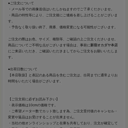
●ご注文について
・メール等での画像送信はいたしかねますのでご了承くださいませ。
・商品の特性等により、ご注文後にご連絡を差し上げることがございま
す。
・予告なく取り扱い終了、廃番、価格変更になる可能性がございます。
ご注文の際はお色、サイズ、種類等、ご確認の上ご注文くださいませ。
商品についてご不明な点がございます場合は、事前に
新宿オカダヤ本店
にご来店いただき、ご確認いただきましてからご注文をお願いいたしま
す。
●出荷日数について
【本店取扱】と表記のある商品を含むご注文は、出荷までに通常よりお
時間をいただく場合がございます。
【ご注文前に必ずお読み下さい】
・表示価格は10cmの価格です。
・ご希望メーター数でカット致します為、ご注文受付後のキャンセル・
変更や返品はお受けすることが出来ません。
・当社の他オンラインショップと在庫を共有しており、注文が確定して