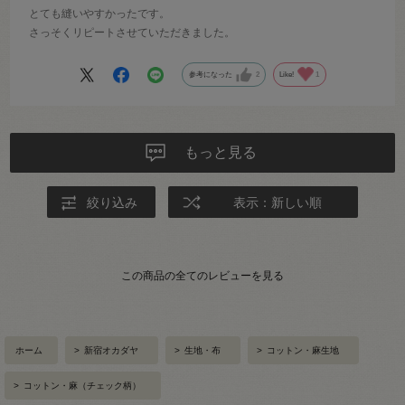
とても縫いやすかったです。
さっそくリピートさせていただきました。
参考になった
2
Like!
1
もっと見る
絞り込み
表示：新しい順
この商品の全てのレビューを見る
ホーム
>
新宿オカダヤ
>
生地・布
>
コットン・麻生地
>
コットン・麻（チェック柄）