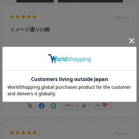
2024.1.13
イメージ通りの柄
ムクチャン
色：12.赤系
典型的なタータン柄で冬にはピッタリです。
インテリアにも使えそうで、何を作ろうか考えるのが楽しみです。
参考になった
0
Like!
0
2023.6.21