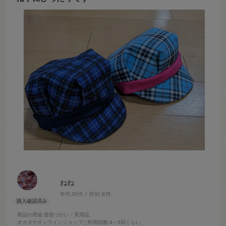
ねね
年代:
30代
性別:
女性
商品の用途
:普段づかい・実用品
オカダヤオンラインショップご利用回数
:4～5回くらい