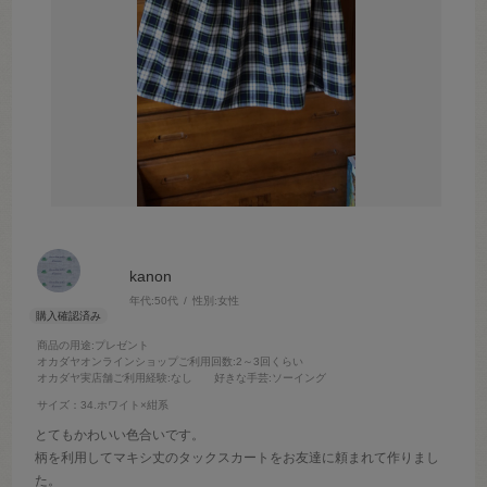
kanon
年代:
50代
性別:
女性
商品の用途
:プレゼント
オカダヤオンラインショップご利用回数
:2～3回くらい
オカダヤ実店舗ご利用経験
:なし
好きな手芸
:ソーイング
サイズ：34.ホワイト×紺系
とてもかわいい色合いです。
柄を利用してマキシ丈のタックスカートをお友達に頼まれて作りまし
た。