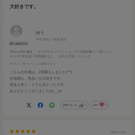
大好きです。
ゆう
年代:
50代
性別:
女性
商品の用途
:趣味
オカダヤオンラインショップご利用回数
:2～3回くらい
オカダヤ実店舗ご利用経験
:なし
好きな手芸
:ソーイング
サイズ：54.ベージュ×赤系ライン
こちらの生地は、2回購入しました(^^)
生地感も、色合いも大好きです。
発送も早く、とても良かったです
ありがとうございましたm(__)m
参考になった
0
Like!
0
2023.3.18