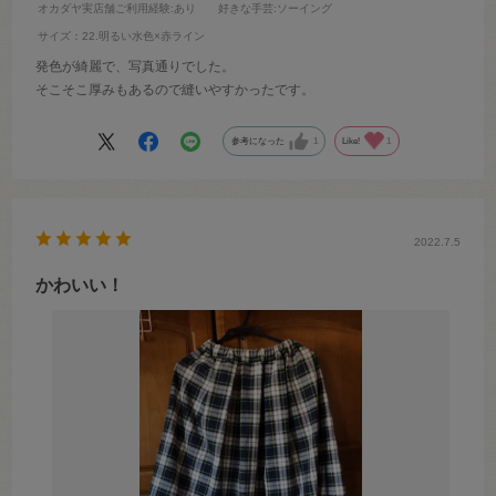
オカダヤ実店舗ご利用経験
:あり
好きな手芸
:ソーイング
サイズ：22.明るい水色×赤ライン
発色が綺麗で、写真通りでした。
そこそこ厚みもあるので縫いやすかったです。
参考になった
1
Like!
1
2022.7.5
かわいい！