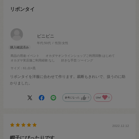
リボンタイ
ピニピニ
年代:
50代
性別:
女性
商品の用途
:イベント
オカダヤオンラインショップご利用回数
:はじめて
オカダヤ実店舗ご利用経験
:なし
好きな手芸
:ソーイング
サイズ：61.白×黒
リボンタイを洋服に合わせて作ります。裁断もきれいで、扱うのに助
かりました。
参考になった
0
Like!
0
2022.12.12
帽子にぴったりです