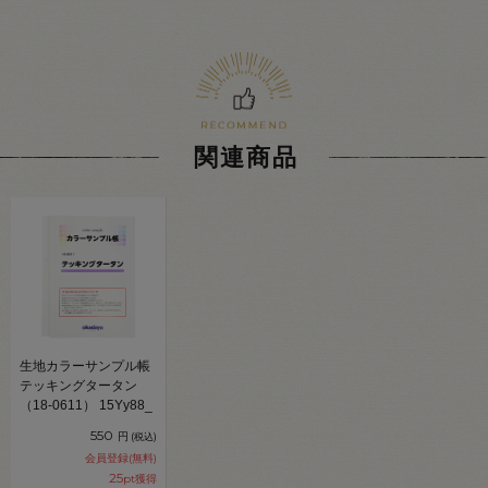
関連商品
生地カラーサンプル帳
テッキングタータン
（18-0611） 15Yy88_
550
円
(税込)
会員登録(無料)
25
pt獲得