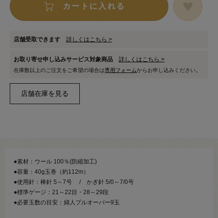
カートに入れる
店舗受取できます
詳しくはこちら >
お取り寄せ申し込みサービス対象商品
詳しくはこちら >
在庫数以上のご注文をご希望の場合は
専用フォーム
からお申し込みください。
●素材：ウール 100％(防縮加工)
●容量：40g玉巻（約112m）
●使用針：棒針 5～7号 / かぎ針 5/0～7/0号
●標準ゲージ：21～22目・28～29段
●必要玉数の目安：婦人プルオーバー9玉