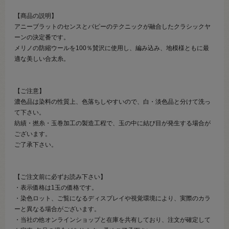
【商品の説明】
アニーブラットのセンスとパピーのテクニックが融合したクラシックヤ
ーンの決定番です。
メリノの防縮ウールを100％賛沢に使用し、編み込み、地模様ともに最
適な美しい合太糸。
【ご注意】
濃色品は染料の性質上、色落ちしやすいので、白・淡色品と分けて洗っ
て下さい。
紡績・撚糸・玉巻加工の製造工程で、玉の中に結び目が発生する場合が
ございます。
ご了承下さい。
【ご注文前に必ずお読み下さい】
・表示価格は1玉の価格です。
・染色ロット、ご覧になるディスプレイや視覚環境により、実際のカラ
ーと異なる場合がございます。
・当社の他オンラインショップと在庫を共有しており、注文が確定して