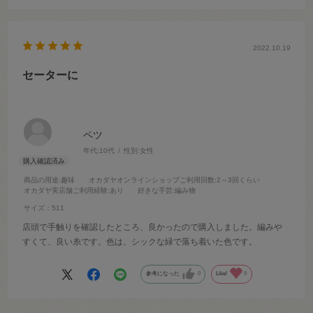
2022.10.19
セーターに
ペツ
年代:
10代
性別:
女性
商品の用途
:趣味
オカダヤオンラインショップご利用回数
:2～3回くらい
オカダヤ実店舗ご利用経験
:あり
好きな手芸
:編み物
サイズ：511
店頭で手触りを確認したところ、良かったので購入しました。編みや
すくて、良い糸です。色は、シックな緑で落ち着いた色です。
参考になった
0
Like!
0