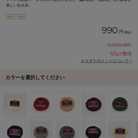
美しい合太糸。
990
円
(税込)
会員登録(無料)
45
pt獲得
オカダヤポイントについて >
カラーを選択してください