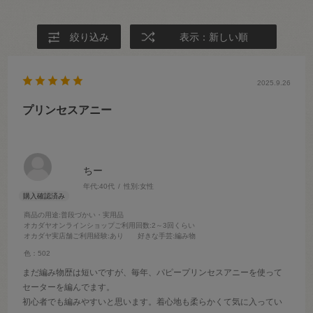
絞り込み
表示：新しい順
2025.9.26
プリンセスアニー
ちー
年代:
40代
性別:
女性
商品の用途
:普段づかい・実用品
オカダヤオンラインショップご利用回数
:2～3回くらい
オカダヤ実店舗ご利用経験
:あり
好きな手芸
:編み物
色：502
まだ編み物歴は短いですが、毎年、パピープリンセスアニーを使って
セーターを編んでます。
初心者でも編みやすいと思います。着心地も柔らかくて気に入ってい