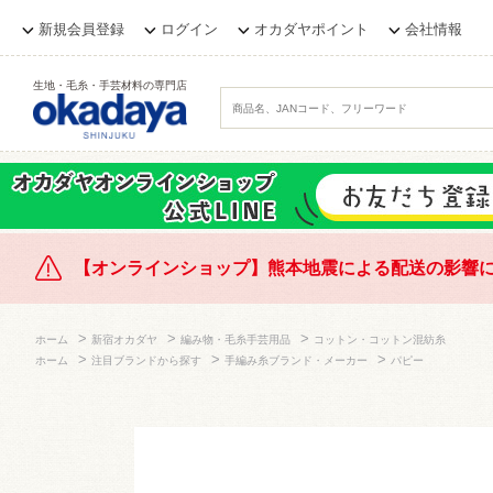
新規会員登録
ログイン
オカダヤポイント
会社情報
生地・毛糸・手芸材料の専門店
【オンラインショップ】熊本地震による配送の影響
>
>
>
ホーム
新宿オカダヤ
編み物・毛糸手芸用品
コットン・コットン混紡糸
>
>
>
ホーム
注目ブランドから探す
手編み糸ブランド・メーカー
パピー