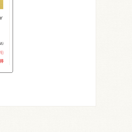
ダ
込)
料)
得