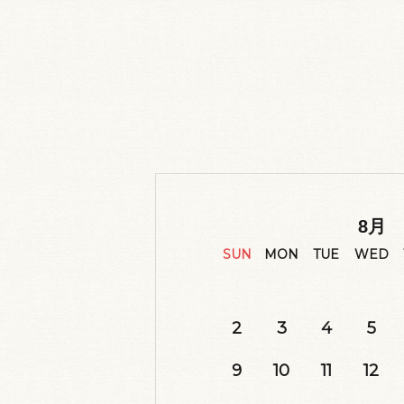
8
月
SUN
MON
TUE
WED
2
3
4
5
9
10
11
12