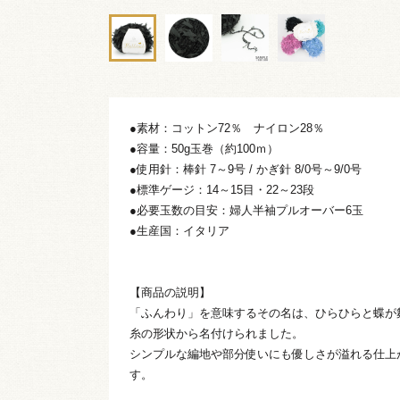
●素材：コットン72％ ナイロン28％
●容量：50g玉巻（約100ｍ）
●使用針：棒針 7～9号 / かぎ針 8/0号～9/0号
●標準ゲージ：14～15目・22～23段
●必要玉数の目安：婦人半袖プルオーバー6玉
●生産国：イタリア
【商品の説明】
「ふんわり」を意味するその名は、ひらひらと蝶が
糸の形状から名付けられました。
シンプルな編地や部分使いにも優しさが溢れる仕上
す。