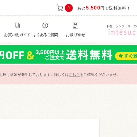
5,500
0
あと
円で送料無料！
下着・ランジェリーの
お買い物ガイド
よくあるご質問
お取り寄せ
お届け遅延が発生しております。詳しくは
こちら
をご確認くださいませ。