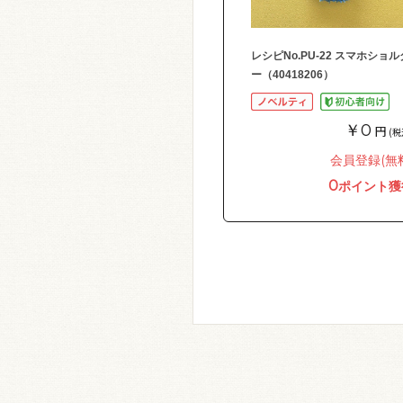
レシピNo.PU-22 スマホショル
ー（40418206）
￥0
円
(税
会員登録(無
0
ポイント獲