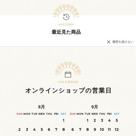
最近見た商品
履歴を残さない
オンラインショップの営業日
8
月
9
月
SUN
MON
TUE
WED
THU
FRI
SAT
SUN
MON
TUE
WED
THU
FRI
SAT
1
1
2
3
4
5
2
3
4
5
6
7
8
6
7
8
9
10
11
12