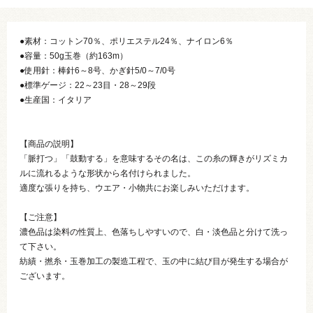
●素材：コットン70％、ポリエステル24％、ナイロン6％
●容量：50g玉巻（約163m）
●使用針：棒針6～8号、かぎ針5/0～7/0号
●標準ゲージ：22～23目・28～29段
●生産国：イタリア
【商品の説明】
「脈打つ」「鼓動する」を意味するその名は、この糸の輝きがリズミカ
ルに流れるような形状から名付けられました。
適度な張りを持ち、ウエア・小物共にお楽しみいただけます。
【ご注意】
濃色品は染料の性質上、色落ちしやすいので、白・淡色品と分けて洗っ
て下さい。
紡績・撚糸・玉巻加工の製造工程で、玉の中に結び目が発生する場合が
ございます。