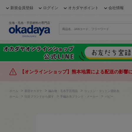
新規会員登録
ログイン
オカダヤポイント
会社情報
生地・毛糸・手芸材料の専門店
【オンラインショップ】熊本地震による配送の影響
>
>
>
ホーム
新宿オカダヤ
編み物・毛糸手芸用品
コットン・コットン混紡糸
>
>
>
ホーム
注目ブランドから探す
手編み糸ブランド・メーカー
パピー