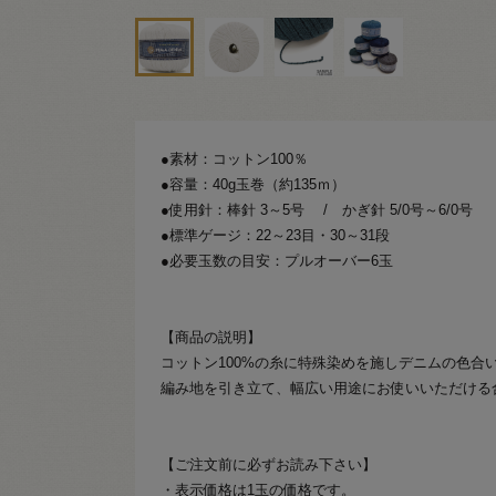
●素材：コットン100％
●容量：40g玉巻（約135ｍ）
●使用針：棒針 3～5号 / かぎ針 5/0号～6/0号
●標準ゲージ：22～23目・30～31段
●必要玉数の目安：プルオーバー6玉
【商品の説明】
コットン100%の糸に特殊染めを施しデニムの色合
編み地を引き立て、幅広い用途にお使いいただける
【ご注文前に必ずお読み下さい】
・表示価格は1玉の価格です。