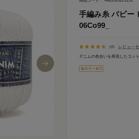
商品コード： 4961383225151
手編み糸 パピー 
06Co99_
レビュー
3件
デニムの色合いを再現したコット