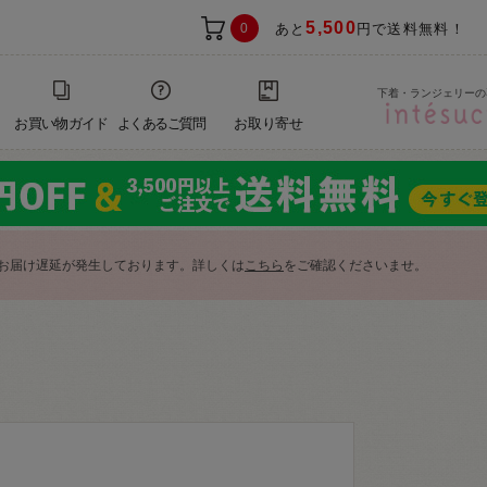
5,500
0
あと
円で送料無料！
下着・ランジェリーの
お買い物ガイド
よくあるご質問
お取り寄せ
お届け遅延が発生しております。詳しくは
こちら
をご確認くださいませ。