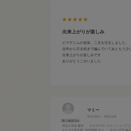
出来上がりが楽しみ
ピマデニムの追加、二玉を注文しました、
去年から引き続きで編んでいてあともう少
出来上がりが楽しみです
ありがとうございました
マミー
年代:
60代
性別:
女性
商品の用途
:趣味
オカダヤオンラインショップご
オカダヤ実店舗ご利用経験
:あり
好きな手芸
:編