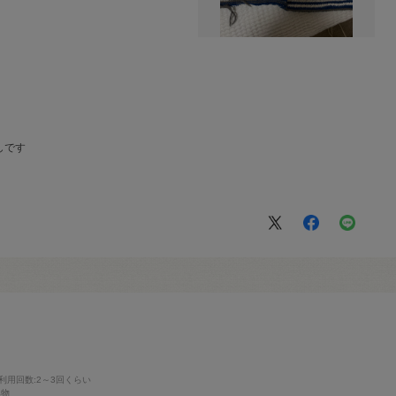
しです
利用回数
:2～3回くらい
み物