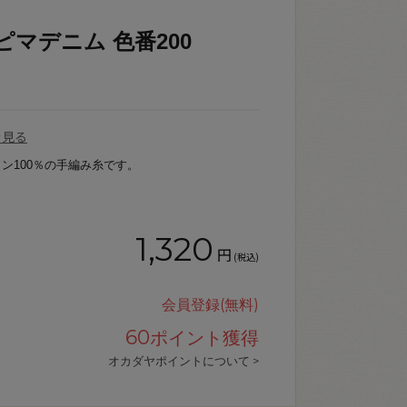
ピマデニム 色番200
を見る
ン100％の手編み糸です。
1,320
円
(税込)
会員登録(無料)
60
ポイント獲得
オカダヤポイントについて >