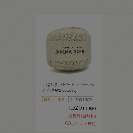
手編み糸 パピー ピマベーシッ
ク 色番601 06Co99j
1,320
円
(税込)
会員登録(無料)
60
ポイント獲得