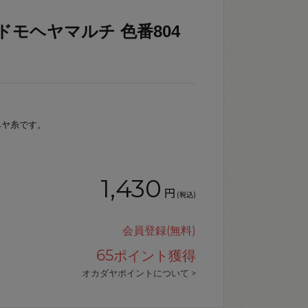
ドモヘヤマルチ 色番804
ヘヤ糸です。
1,430
円
(税込)
会員登録(無料)
65
ポイント獲得
オカダヤポイントについて >