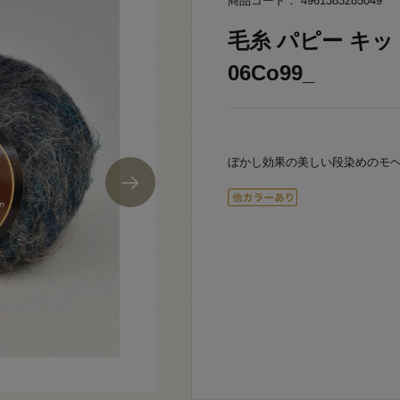
商品コード： 4961383285049
毛糸 パピー キッ
06Co99_
ぼかし効果の美しい段染めのモ