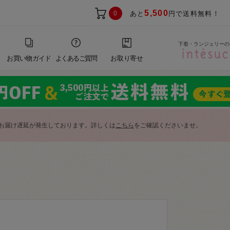
5,500
0
あと
円で送料無料！
下着・ランジェリーの
お買い物ガイド
よくあるご質問
お取り寄せ
お届け遅延が発生しております。詳しくは
こちら
をご確認くださいませ。