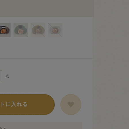
点
トに入れる
 >