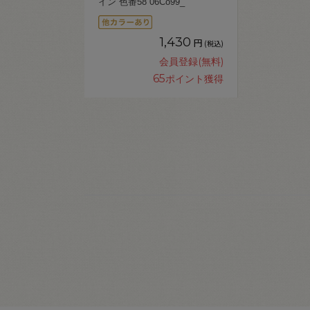
イン 色番58 06Co99_
1,430
円
(税込)
会員登録(無料)
65
ポイント獲得