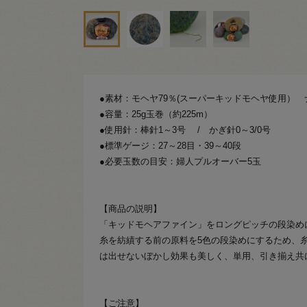
●素材：モヘヤ79％(スーパーキッドモヘヤ使用） 
●容量：25g玉巻（約225m）
●使用針：棒針1～3号 / かぎ針0～3/0号
●標準ゲージ：27～28目・39～40段
●必要玉数の目安：婦人プルオーバー5玉
【商品の説明】
「キッドモヘアファイン」をロングピッチの段染め
糸を紡績する前の原料を5色の段染めにするため、
は出せないぼかし効果も美しく、単用、引き揃え共
【ご注意】