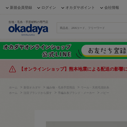
新規会員登録
ログイン
オカダヤポイント
会社情報
生地・毛糸・手芸材料の専門店
【オンラインショップ】熊本地震による配送の影響
>
>
>
ホーム
新宿オカダヤ
編み物・毛糸手芸用品
ウール・天然毛混紡糸
>
>
>
ホーム
注目ブランドから探す
手編み糸ブランド・メーカー
パピー