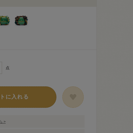
点
トに入れる
 >