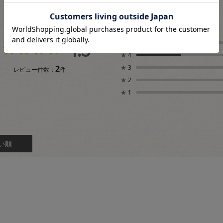
4.5
★
5
★
4
2
★
3
レビュー件数：
件
★
2
★
1
い順