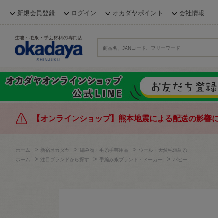
新規会員登録
ログイン
オカダヤポイント
会社情報
生地・毛糸・手芸材料の専門店
【オンラインショップ】熊本地震による配送の影響
>
>
>
ホーム
新宿オカダヤ
編み物・毛糸手芸用品
ウール・天然毛混紡糸
>
>
>
ホーム
注目ブランドから探す
手編み糸ブランド・メーカー
パピー