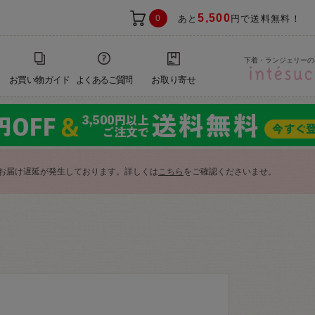
5,500
0
あと
円で送料無料！
下着・ランジェリーの
お買い物ガイド
よくあるご質問
お取り寄せ
お届け遅延が発生しております。詳しくは
こちら
をご確認くださいませ。