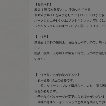
【お手入れ】
液温は40 ℃を限度とし、手洗いができる
底面温度160 ℃を限度としてアイロン仕上げがで
パークロロエチレン又はジブトキシメタン若しくは
ルペンタシクロシロキサンによる弱いドライクリー
【ご注意】
濃色品は染料の性質上、色落ちしやすいので、白・
さい。
紡績・撚糸・玉巻加工の製造工程で、玉の中に結び
います。
【ご注文前に必ずお読み下さい】
・表示価格は1玉の価格です。
・ご覧になるディスプレイ環境などにより、商品画
場合があります。
・予告なくパッケージが変更になる場合がございま
・当社の他オンラインショップと在庫を共有してお