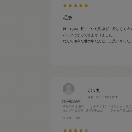
毛糸
買った本に載っていた毛糸が、欲しくて近
バックはすぐできあがりました。
なんて便利な世の中なんだ。と思いました
ポリ丸
年代:
30代
性別:
女性
商品の用途
:趣味
オカダヤオンラインショップご
オカダヤ実店舗ご利用経験
:あり
好きな手芸
:編
サイズ：202