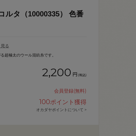
ルタ（10000335） 色番
を見る
がる超極太のウール混紡糸です。
2,200
円
(税込)
会員登録(無料)
100
ポイント獲得
オカダヤポイントについて >