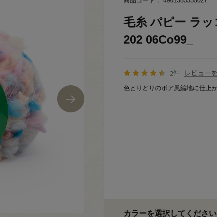
商品コード： 4961383335027
毛糸 パピー ラッコ
202 06Co99_
レビュー
2件
色とりどりのボア風編地に仕上
カラーを選択してください