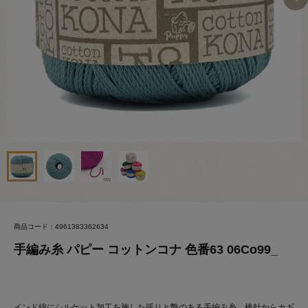
商品コード：4961383362634
手編み糸 パピー コットンコナ 色番63 06Co99_
インド綿にシルケット加工を施した張りと艶のある手編み糸。棒針からカギ