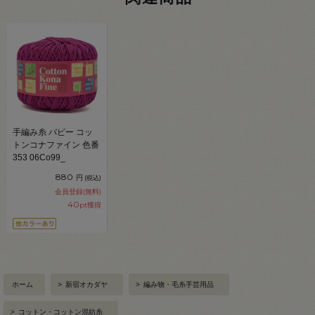
手編み糸 パピー コッ
トンコナファイン 色番
353 06Co99_
880
円
(税込)
会員登録(無料)
40
pt獲得
ホーム
>
新宿オカダヤ
>
編み物・毛糸手芸用品
>
コットン・コットン混紡糸