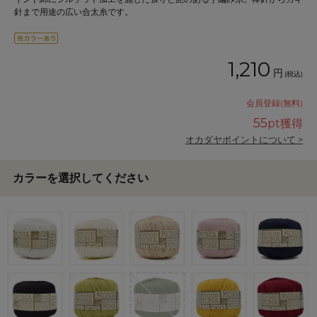
針まで用途の広い合太糸です。
1,210
円
(税込)
会員登録(無料)
55
pt獲得
オカダヤポイントについて >
カラーを選択してください