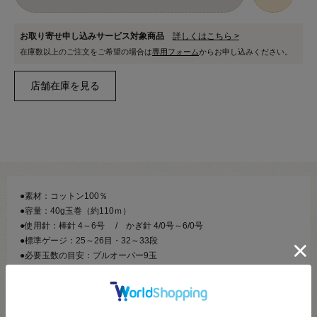
お取り寄せ申し込みサービス対象商品
詳しくはこちら >
在庫数以上のご注文をご希望の場合は
専用フォーム
からお申し込みください。
●素材：コットン100％
●容量：40g玉巻（約110ｍ）
●使用針：棒針 4～6号 / かぎ針 4/0号～6/0号
●標準ゲージ：25～26目・32～33段
●必要玉数の目安：プルオーバー9玉
【商品の説明】
インド綿を編みやすいようしっかりと撚り合わせ、シルケット加工を施