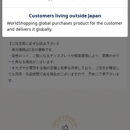
【商品の説明】
インド綿を編みやすいようしっかりと撚り合わせ、シルケット加工を施
して張りと艶を加えられた合細糸。
サマーシーズンに根強い、かぎ針編みや機械編みの両方に使えます。
小物からガーメントまで幅広く活躍できます。
【ご注文前に必ずお読み下さい】
・表示価格は1玉の価格です。
・染色ロット、ご覧になるディスプレイや視覚環境により、実際のカラ
ーと異なる場合がございます。
・オカダヤが運営する他の店舗と在庫を共有しており、ご注文が確定し
ても完売・欠品状態である場合がございますので、予めご了承下さいま
せ。