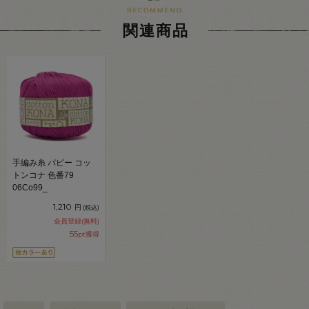
関連商品
手編み糸 パピー コッ
トンコナ 色番79
06Co99_
1,210
円
(税込)
会員登録(無料)
55
pt獲得