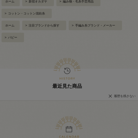
ホーム
>
新宿オカダヤ
>
編み物・毛糸手芸用品
>
コットン・コットン混紡糸
ホーム
>
注目ブランドから探す
>
手編み糸ブランド・メーカー
>
パピー
最近見た商品
履歴を残さない