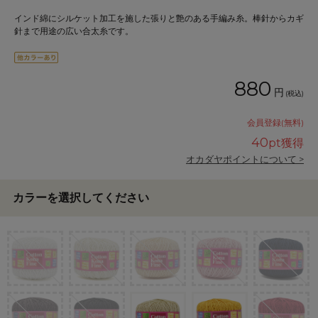
インド綿にシルケット加工を施した張りと艶のある手編み糸。棒針からカギ
針まで用途の広い合太糸です。
880
円
(税込)
会員登録(無料)
40
pt獲得
オカダヤポイントについて >
カラーを選択してください