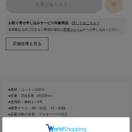
在庫がありません
お取り寄せ申し込みサービス対象商品
詳しくはこちら >
在庫数以上のご注文をご希望の場合は
専用フォーム
からお申し込みください。
●素材：コットン100％
●容量：25g玉巻（約105ｍ）
●使用針：棒針1～2号
●標準ゲージ：30～31目 42～43段
●必要玉数の目安：プルオーバー13玉