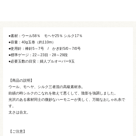
●素材：ウール58％ モヘヤ25％ シルク17％
●容量：40g玉巻（約110m）
●使用針：棒針5～7号 / かぎ針5/0～7/0号
●標準ゲージ：22～23目・28～29段
●必要玉数の目安：婦人プルオーバー9玉
【商品の説明】
ウール、モヘヤ、シルク三者混の高級素材糸。
紡績の時シルクのこなれを敢えて悪くして、陰影を強調しました。
光沢のある索材同士の微妙なハーモニーが美しく、万能なおしゃれ糸で
す。
太さは合太。
【ご注意】