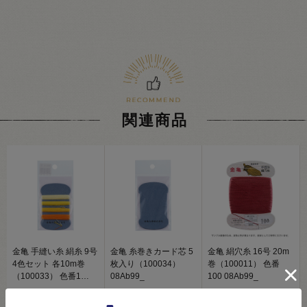
関連商品
金亀 手縫い糸 絹糸 9号
金亀 糸巻きカード芯 5
金亀 絹穴糸 16号 20m
4色セット 各10m巻
枚入り（100034）
巻（100011） 色番
（100033） 色番1
08Ab99_
100 08Ab99_
08Ab99_
407
330
440
円
円
円
(税込)
(税込)
(税込)