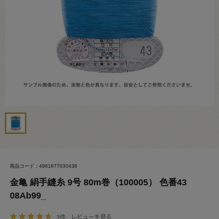
商品コード：4961877030438
金亀 絹手縫糸 9号 80m巻（100005） 色番43
08Ab99_
3件
レビューを見る