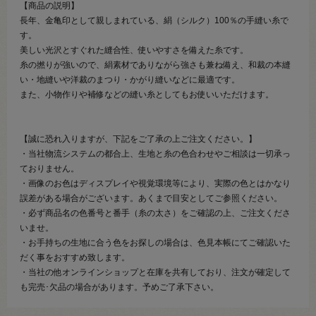
【商品の説明】
長年、金亀印として親しまれている、絹（シルク）100％の手縫い糸で
す。
美しい光沢とすぐれた縫合性、使いやすさを備えた糸です。
糸の撚りが強いので、絹素材でありながら強さも兼ね備え、和裁の本縫
い・地縫いや洋裁のまつり・かがり縫いなどに最適です。
また、小物作りや補修などの縫い糸としてもお使いいただけます。
【誠に恐れ入りますが、下記をご了承の上ご注文ください。】
・当社物流システムの都合上、生地と糸の色合わせやご相談は一切承っ
ておりません。
・画像のお色はディスプレイや視覚環境等により、実際の色とはかなり
誤差がある場合がございます。あくまで目安としてご参照ください。
・必ず商品名の色番号と番手（糸の太さ）をご確認の上、ご注文くださ
いませ。
・お手持ちの生地に合う色をお探しの場合は、色見本帳にてご確認いた
だく事をおすすめ致します。
・当社の他オンラインショップと在庫を共有しており、注文が確定して
も完売･欠品の場合があります。予めご了承下さい。