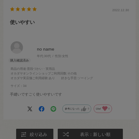
2022.12.30
使いやすい
no name
年代:
30代
性別:
女性
商品の用途
:普段づかい・実用品
オカダヤオンラインショップご利用回数
:その他
オカダヤ実店舗ご利用経験
:あり
好きな手芸
:ソーイング
サイズ：34
手縫いですごく使いやすいです
参考になった
0
Like!
0
絞り込み
表示：新しい順