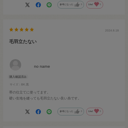
しまったので、ネットで購入しました。
参考になった
0
Like!
0
色見本でもあれば良いけど、ネットだと色選びに苦労しますね。
2024.8.18
毛羽立たない
no name
サイズ：BK.黒
帯の仕立てに使ってます。
硬い生地を縫っても毛羽立たない良い糸です。
参考になった
0
Like!
0