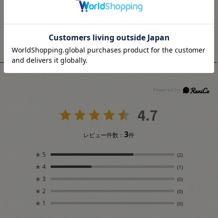
会員登録(無料)
会員登録(無料)
会員登録(無料)
18
15
20
pt獲得
pt獲得
pt獲得
ユーザーレビュー
4.7
3
レビュー件数：
件
★
5
(2)
★
4
(1)
★
3
(0)
★
2
(0)
★
1
(0)