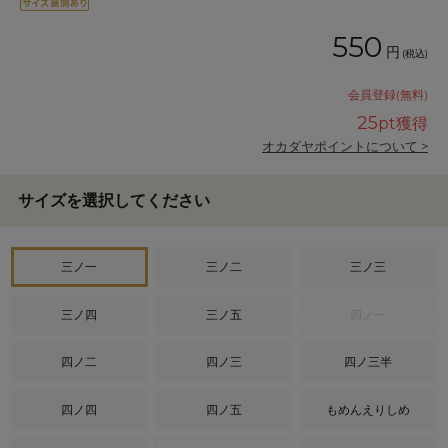
550
円
(税込)
会員登録(無料)
25
pt獲得
オカダヤポイントについて >
サイズを選択してください
三ノ一
三ノ二
三ノ三
三ノ四
三ノ五
四ノ一
四ノ二
四ノ三
四ノ三半
四ノ四
四ノ五
もめんえりしめ