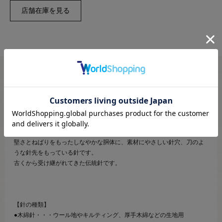
●内容：1包25本入
●針のサイズ：太さ0.71mm 長さ33.3mm
●針穴の形：楕円穴
【商品の説明】
堅さとねばりをもったしなやかな胴体に、素材にやさしい針穴、刀のよ
うな針先をもっている針です。
古くから受け継がれてきた伝統針です。
【針の種類】
●木綿針・・・ウール地やキルティング、厚手木綿などの生地用