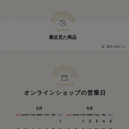
最近見た商品
履歴を残さない
オンラインショップの営業日
8
月
9
月
SUN
MON
TUE
WED
THU
FRI
SAT
SUN
MON
TUE
WED
THU
FRI
SAT
1
1
2
3
4
5