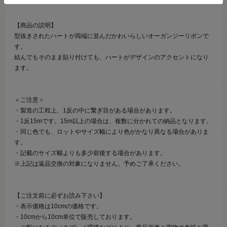
【商品の説明】
型抜きされたハートが両端に並んだかわいらしいオーガンジーリボンで
す。
結んでもそのまま貼り付けても、ハートがデザインのアクセントになり
ます。
＜ご注意＞
・製造の工程上、1反の中に繋ぎ目がある場合があります。
・1反15mです。15m以上の場合は、複数に分かれての納品となります。
・同じ色でも、ロットやサイズ幅により色がかなり異なる場合がありま
す。
・記載のサイズ幅よりも多少前後する場合があります。
※上記は返品交換の対象になりません。予めご了承ください。
【ご注文前に必ずお読み下さい】
・表示価格は10cmの価格です。
・10cmから10cm単位で販売しております。