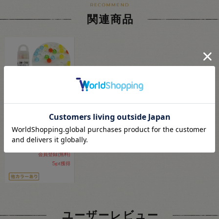
関連商品
TOHO クイーンビーズ
丸小ビーズ ミックス
BM-300 06Ad99_
110
円
(税込)
会員登録(無料)
5
pt獲得
ユーザーレビュー