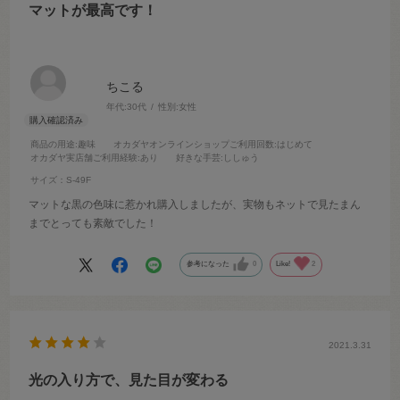
マットが最高です！
ちこる
年代:
30代
性別:
女性
商品の用途
:趣味
オカダヤオンラインショップご利用回数
:はじめて
オカダヤ実店舗ご利用経験
:あり
好きな手芸
:ししゅう
サイズ：S-49F
マットな黒の色味に惹かれ購入しましたが、実物もネットで見たまん
までとっても素敵でした！
参考になった
0
Like!
2
2021.3.31
光の入り方で、見た目が変わる