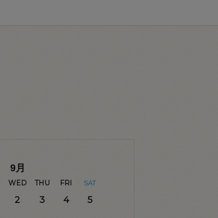
9
月
WED
THU
FRI
SAT
2
3
4
5