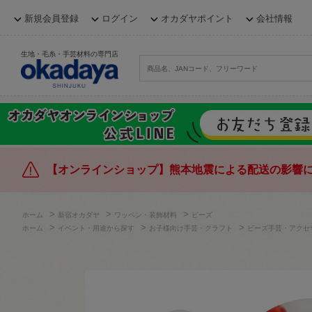
新規会員登録
ログイン
オカダヤポイント
会社情報
生地・毛糸・手芸材料の専門店
【オンラインショップ】熊本地震による配送の影響
>
>
>
ホーム
新宿オカダヤ
ワッペン・装飾材料
ビーズ
>
>
>
ホーム
イベント・用途から探す
お子様向け手芸・クラフト
ビーズ手芸・アクセ