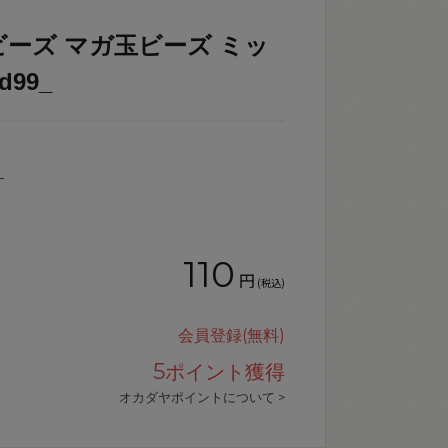
ビーズ マガ玉ビーズ ミッ
d99_
す
110
円
(税込)
会員登録(無料)
5
ポイント獲得
オカダヤポイントについて >