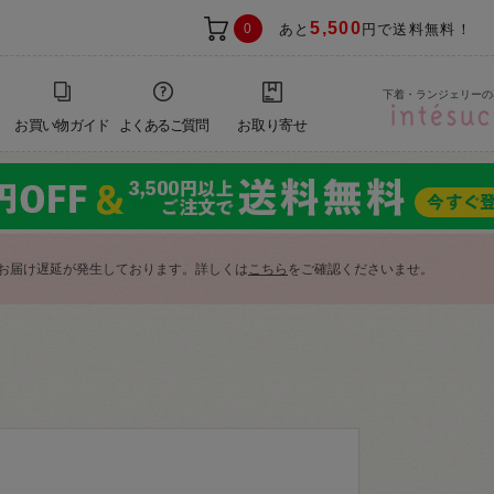
5,500
0
あと
円で送料無料！
下着・ランジェリーの
お買い物ガイド
よくあるご質問
お取り寄せ
お届け遅延が発生しております。詳しくは
こちら
をご確認くださいませ。