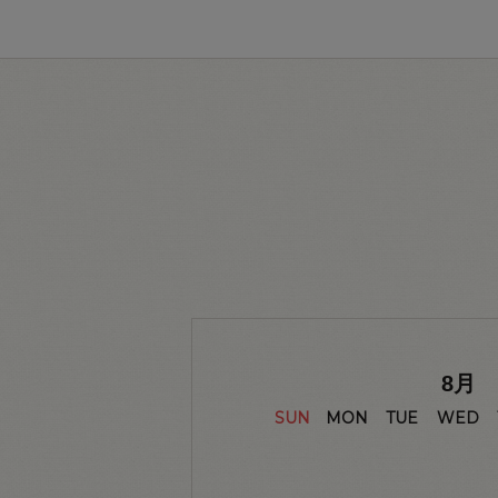
8
月
SUN
MON
TUE
WED