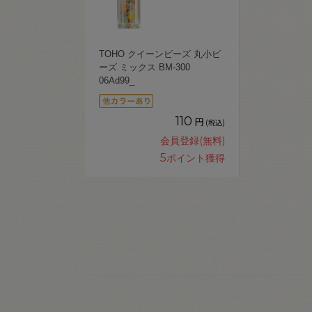
TOHO クイーンビーズ 丸小ビ
ーズ ミックス BM-300
06Ad99_
110
円
(税込)
会員登録(無料)
5
ポイント獲得