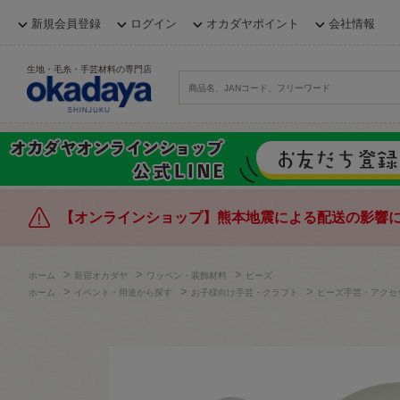
新規会員登録
ログイン
オカダヤポイント
会社情報
生地・毛糸・手芸材料の専門店
【オンラインショップ】熊本地震による配送の影響
>
>
>
ホーム
新宿オカダヤ
ワッペン・装飾材料
ビーズ
>
>
>
ホーム
イベント・用途から探す
お子様向け手芸・クラフト
ビーズ手芸・アクセ