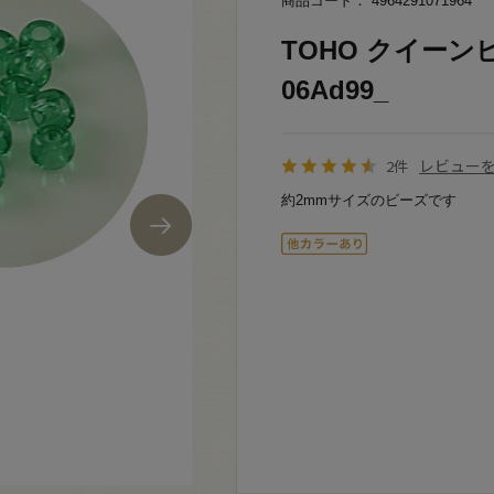
商品コード： 4964291071964
TOHO クイーンビ
06Ad99_
レビュー
2件
約2mmサイズのビーズです