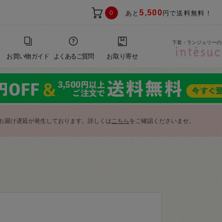
5,500
0
あと
円で送料無料！
下着・ランジェリーの
お買い物ガイド
よくあるご質問
お取り寄せ
お届け遅延が発生しております。詳しくは
こちら
をご確認くださいませ。