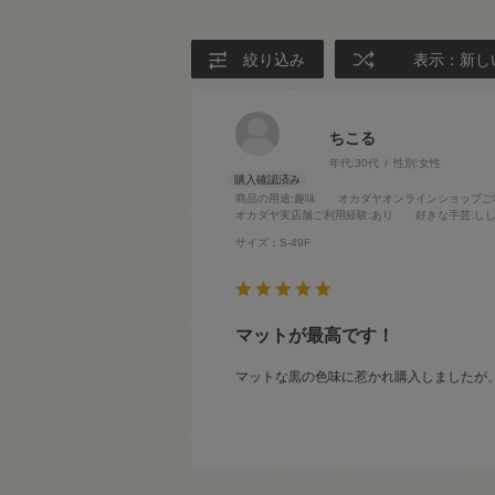
絞り込み
表示：新し
ちこる
年代:
30代
性別:
女性
商品の用途
:趣味
オカダヤオンラインショップご
オカダヤ実店舗ご利用経験
:あり
好きな手芸
:し
サイズ：S-49F
マットが最高です！
マットな黒の色味に惹かれ購入しましたが