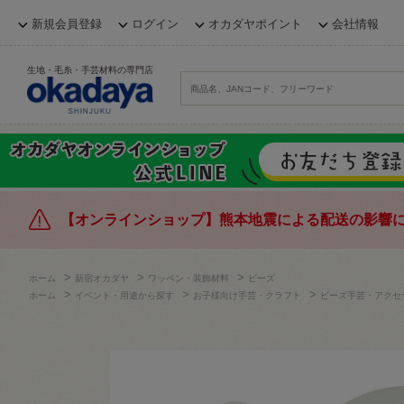
新規会員登録
ログイン
オカダヤポイント
会社情報
生地・毛糸・手芸材料の専門店
【オンラインショップ】熊本地震による配送の影響
>
>
>
ホーム
新宿オカダヤ
ワッペン・装飾材料
ビーズ
>
>
>
ホーム
イベント・用途から探す
お子様向け手芸・クラフト
ビーズ手芸・アクセ