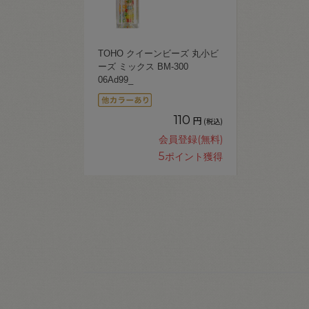
TOHO クイーンビーズ 丸小ビ
ーズ ミックス BM-300
06Ad99_
110
円
(税込)
会員登録(無料)
5
ポイント獲得