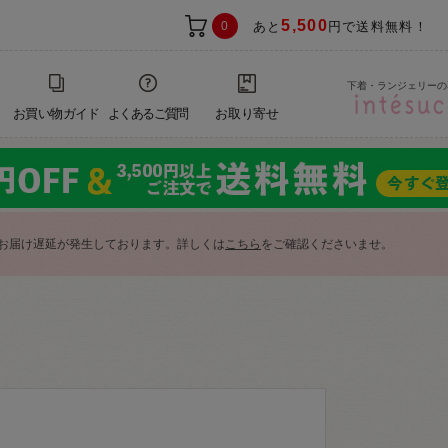
5,500
0
あと
円で送料無料！
下着・ランジェリーの
お買い物ガイド
よくあるご質問
お取り寄せ
お届け遅延が発生しております。詳しくは
こちら
をご確認くださいませ。