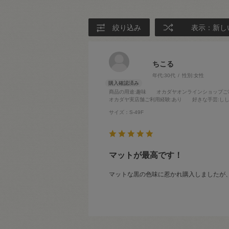
絞り込み
表示：新し
ちこる
年代:
30代
性別:
女性
商品の用途
:趣味
オカダヤオンラインショップご
オカダヤ実店舗ご利用経験
:あり
好きな手芸
:し
サイズ：S-49F
マットが最高です！
マットな黒の色味に惹かれ購入しましたが