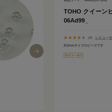
商品コード： 4964291073050
TOHO クイーンビ
06Ad99_
レビュー
2件
約2mmサイズのビーズです