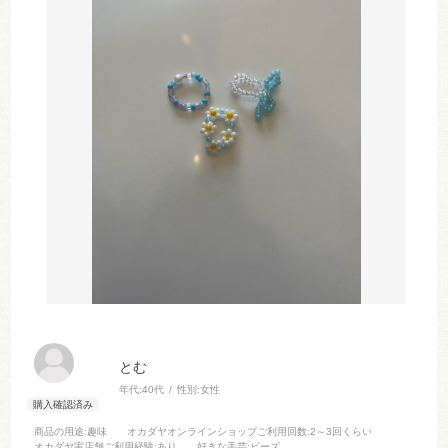
とむ
年代:
40代
性別:
女性
商品の用途
:趣味
オカダヤオンラインショップご利用回数
:2～3回くらい
オカダヤ実店舗ご利用経験
:あり
好きな手芸
:ビーズ