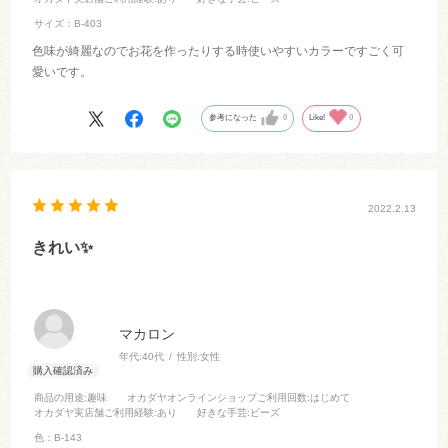
サイズ：B-403
色味が綺麗なのでお花を作ったりする時使いやすいカラーですごく可
愛いです。
参考になった
0
Like!
0
2022.2.13
きれい✨
マカロン
年代:
40代
性別:
女性
商品の用途
:趣味
オカダヤオンラインショップご利用回数
:はじめて
オカダヤ実店舗ご利用経験
:あり
好きな手芸
:ビーズ
色：B-143