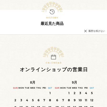
最近見た商品
履歴を残さない
オンラインショップの営業日
8
月
9
月
SUN
MON
TUE
WED
THU
FRI
SAT
SUN
MON
TUE
WED
THU
FRI
SAT
1
1
2
3
4
5
2
3
4
5
6
7
8
6
7
8
9
10
11
12