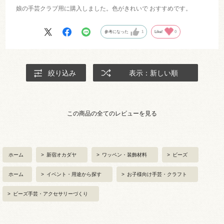
娘の手芸クラブ用に購入しました。色がきれいで おすすめです。
参考になった
1
Like!
0
絞り込み
表示：新しい順
この商品の全てのレビューを見る
ホーム
>
新宿オカダヤ
>
ワッペン・装飾材料
>
ビーズ
ホーム
>
イベント・用途から探す
>
お子様向け手芸・クラフト
>
ビーズ手芸・アクセサリーづくり