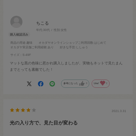
ちこる
年代:
30代
性別:
女性
商品の用途
:趣味
オカダヤオンラインショップご利用回数
:はじめて
オカダヤ実店舗ご利用経験
:あり
好きな手芸
:ししゅう
サイズ：S-49F
マットな黒の色味に惹かれ購入しましたが、実物もネットで見たまん
までとっても素敵でした！
参考になった
0
Like!
2
2021.3.31
光の入り方で、見た目が変わる