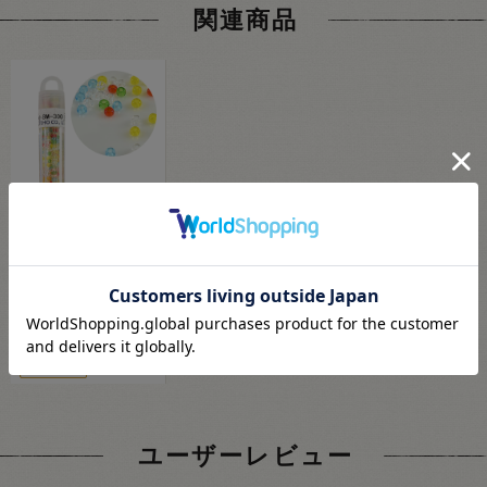
関連商品
TOHO クイーンビーズ
丸小ビーズ ミックス
BM-300 06Ad99_
110
円
(税込)
会員登録(無料)
5
pt獲得
ユーザーレビュー