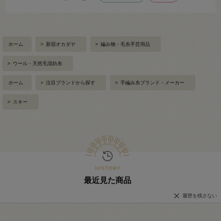
ホーム
>
新宿オカダヤ
>
編み物・毛糸手芸用品
>
ウール・天然毛混紡糸
ホーム
>
注目ブランドから探す
>
手編み糸ブランド・メーカー
>
スキー
最近見た商品
履歴を残さない