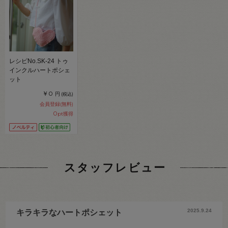
レシピNo.SK-24 トゥ
インクルハートポシェ
ット
￥0
円
(税込)
会員登録(無料)
0
pt獲得
スタッフレビュー
2025.9.24
キラキラなハートポシェット