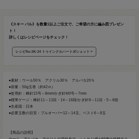
《スキー パル》を数量1以上ご注文で、ご希望の方に編み図プレゼン
ト！
詳しくはレシピページをチェック！
レシピNo.SK-24 トゥインクルハートポシェット
●素材：ウール50％ アクリル30％ アルパカ20％
●容量：50g玉巻（約42ｍ）
●使用針：棒針15号～8mm/かぎ針9/0号～7mm
●標準ゲージ：棒針11～13目・14～16段/かぎ針9～11目・5～6段
●生産国：日本
●必要玉数の目安：プルオーバー12～14玉、ベスト6～8玉
【商品の説明】
ウール、アルパカ、アクリルの混紡糸で、ふんわり感が特徴の超極太ス