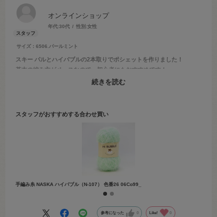
オンラインショップ
年代:
30代
性別:
女性
サイズ：6506.パールミント
スキー パルとハイバブルの2本取りでポシェットを作りました！
基本の編み方がベースなので、初心者にもおすすめです！
2025年9月22日の北千住店のブログにてご紹介しております。
続きを読む
「オカダヤ ブログ ハートポシェット」で検索してみてください♪
スタッフがおすすめする合わせ買い
手編み糸 NASKA ハイバブル（N-107） 色番26 06Co99_
クロバー
参考になった
0
Like!
0