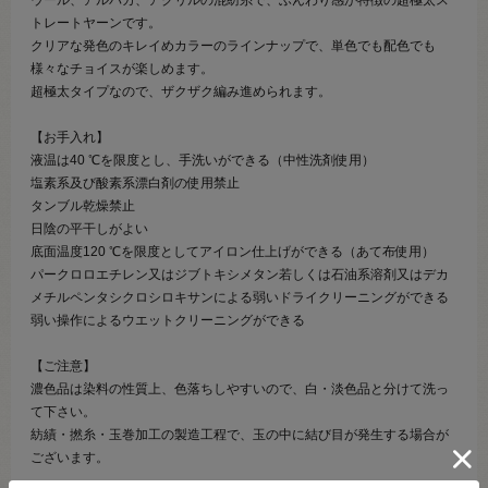
トレートヤーンです。
クリアな発色のキレイめカラーのラインナップで、単色でも配色でも
様々なチョイスが楽しめます。
超極太タイプなので、ザクザク編み進められます。
【お手入れ】
液温は40 ℃を限度とし、手洗いができる（中性洗剤使用）
塩素系及び酸素系漂白剤の使用禁止
タンブル乾燥禁止
日陰の平干しがよい
底面温度120 ℃を限度としてアイロン仕上げができる（あて布使用）
パークロロエチレン又はジブトキシメタン若しくは石油系溶剤又はデカ
メチルペンタシクロシロキサンによる弱いドライクリーニングができる
弱い操作によるウエットクリーニングができる
【ご注意】
濃色品は染料の性質上、色落ちしやすいので、白・淡色品と分けて洗っ
て下さい。
紡績・撚糸・玉巻加工の製造工程で、玉の中に結び目が発生する場合が
ございます。