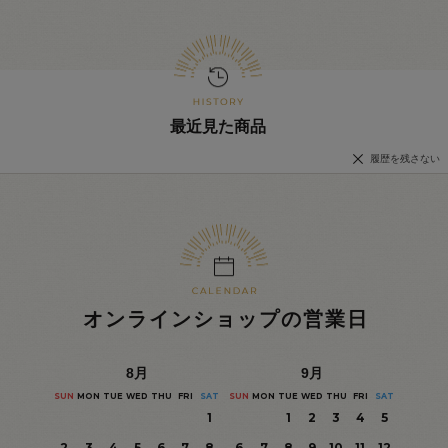
最近見た商品
履歴を残さない
オンラインショップの営業日
8
月
9
月
SUN
MON
TUE
WED
THU
FRI
SAT
SUN
MON
TUE
WED
THU
FRI
SAT
1
1
2
3
4
5
2
3
4
5
6
7
8
6
7
8
9
10
11
12