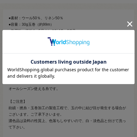
●素材：ウール50％、リネン50％
●容量：30g玉巻（約99m）
●使用針：棒針4～5号 / かぎ針4/0～6/0号
●標準ゲージ：23～25目・28～30段
●必要玉数の目安：ベスト8～10玉
【商品の説明】
リネン糸とウールのカスリ系を撚ったストレートヤーンです。
リネンの白とカスリが相まって、奥行きのある色目になっています。
適度なハリがありますので、見た目より太目の針でさっくりと編めて、
オールシーズン使える糸です。
【ご注意】
紡績・撚糸・玉巻加工の製造工程で、玉の中に結び目が発生する場合が
ございます。ご了承下さいませ。
濃色品は染料の性質上、色落ちしやすいので、白・淡色品と分けて洗っ
て下さい。