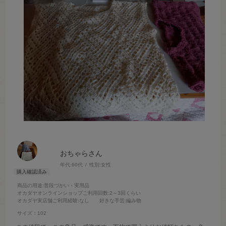
おちゃらさん
年代:
60代
性別:
女性
商品の用途
:普段づかい・実用品
オカダヤオンラインショップご利用回数
:2～3回くらい
オカダヤ実店舗ご利用経験
:なし
好きな手芸
:編み物
サイズ：102