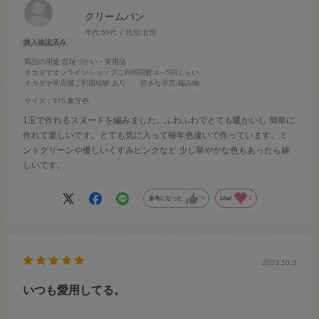
クリームパン
年代:
50代
性別:
女性
商品の用途
:普段づかい・実用品
オカダヤオンラインショップご利用回数
:4～5回くらい
オカダヤ実店舗ご利用経験
:あり
好きな手芸
:編み物
サイズ：375.象牙色
1玉で作れるスヌードを編みました。ふわふわでとても暖かいし 簡単に
作れて楽しいです。とても気に入って毎年色違いで作っています。ミ
ントグリーンや優しいくすみピンクなど 少し華やかな色もあったら嬉
しいです。
参考になった
0
Like!
1
2023.10.3
いつも愛用してる。