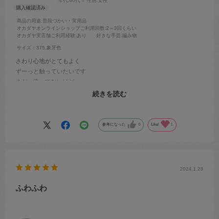
年代:
60代
性別:
女性
商品の用途
:普段づかい・実用品
オカダヤオンラインショップご利用回数
:2～3回くらい
オカダヤ実店舗ご利用経験
:あり
好きな手芸
:編み物
サイズ：375.象牙色
さわり心地がとてもよく
ずーっと触っていたいです
まだ、洗ってないけど
毛も抜けなさそうでいいです
続きを読む
カーディガンを編みました
参考になった
0
Like!
1
2024.1.28
ふわふわ