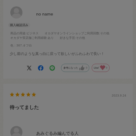
no name
商品の用途
:ビジネス
オカダヤオンラインショップご利用回数
:その他
オカダヤ実店舗ご利用経験
:あり
好きな手芸
:その他
色：367.オフ白
少し前のような真っ白に戻って欲しいがふわふわで良い！
参考になった
0
Like!
0
2023.9.24
待ってました
あみぐるみ編んでる人