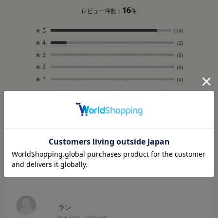
16
レビュー件数：
件
★
5
(14)
★
4
(2)
★
3
(0)
★
2
(0)
★
1
(0)
絞り込み
表示：新しい順
2024.2.8
触感最高
ラン