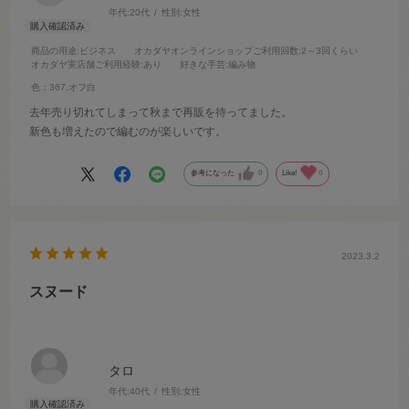
年代:
20代
性別:
女性
商品の用途
:ビジネス
オカダヤオンラインショップご利用回数
:2～3回くらい
オカダヤ実店舗ご利用経験
:あり
好きな手芸
:編み物
色：367.オフ白
去年売り切れてしまって秋まで再販を待ってました。
新色も増えたので編むのが楽しいです。
参考になった
0
Like!
0
2023.3.2
スヌード
タロ
年代:
40代
性別:
女性