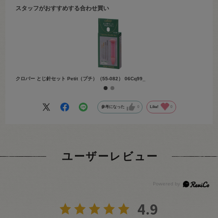
スタッフがおすすめする合わせ買い
クロバー とじ針セット Petit（プチ）（55-082） 06Cq99_
クロバー
参考になった
0
Like!
0
ユーザーレビュー
4.9