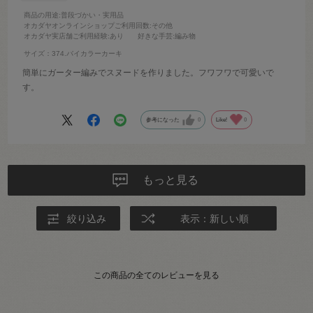
商品の用途
:普段づかい・実用品
オカダヤオンラインショップご利用回数
:その他
オカダヤ実店舗ご利用経験
:あり
好きな手芸
:編み物
サイズ：374.バイカラーカーキ
簡単にガーター編みでスヌードを作りました。フワフワで可愛いで
す。
参考になった
0
Like!
0
もっと見る
絞り込み
表示：新しい順
この商品の全てのレビューを見る