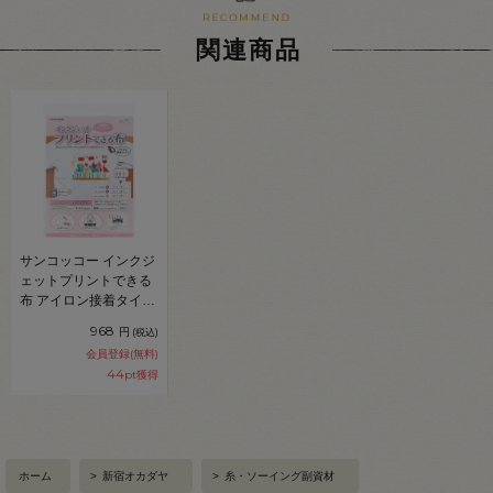
関連商品
サンコッコー インクジ
ェットプリントできる
布 アイロン接着タイプ
（SUN60-154）
968
円
(税込)
08Bf99_
会員登録(無料)
44
pt獲得
ホーム
>
新宿オカダヤ
>
糸・ソーイング副資材