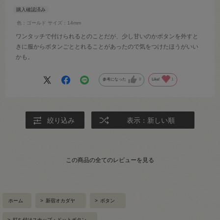
色：ゴールド
サイズ：14mm
ワンタッチで付けられるとのことだが、少し甘いのかボタンを外すと
きに服からボタンごととれることがあったので気をつけたほうがいい
かも。
参考になった
0
Like!
1
絞り込み
表示：新しい順
この商品の全てのレビューを見る
ホーム
>
新宿オカダヤ
>
ボタン
>
打ち付けスナップ・ドットボタン