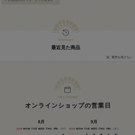
最近見た商品
履歴を残さない
オンラインショップの営業日
8
月
9
月
SUN
MON
TUE
WED
THU
FRI
SAT
SUN
MON
TUE
WED
THU
FRI
SAT