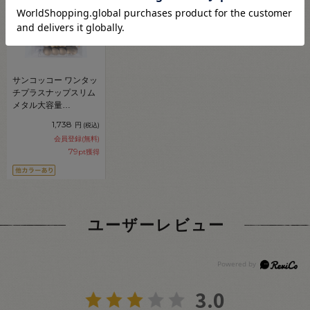
サンコッコー ワンタッ
チプラスナップスリム
メタル大容量
（SUN17-133）
1,738
円
(税込)
14mm アンティックゴ
会員登録(無料)
ールド 12組入
79
pt獲得
08Bg99_
ユーザーレビュー
3.0