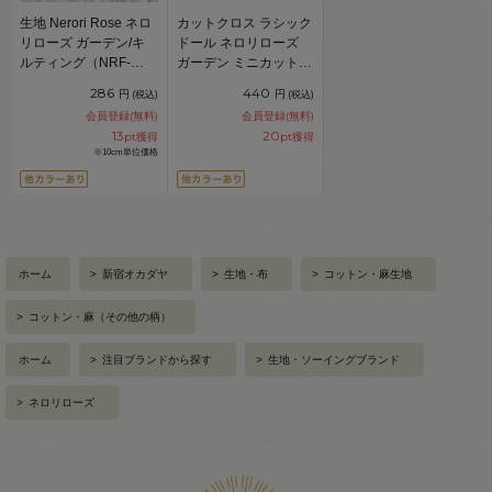
生地 Nerori Rose ネロ
カットクロス ラシック
リローズ ガーデン/キ
ドール ネロリローズ
ルティング（NRF-
ガーデン ミニカットク
01Q） P.ピンク
ロス/シーチング
286
440
円
円
(税込)
(税込)
99Zz99_
（NRF-01MC） P.ピン
会員登録(無料)
会員登録(無料)
ク 06Ab99_
13
20
pt獲得
pt獲得
※10cm単位価格
ホーム
>
新宿オカダヤ
>
生地・布
>
コットン・麻生地
>
コットン・麻（その他の柄）
ホーム
>
注目ブランドから探す
>
生地・ソーイングブランド
>
ネロリローズ