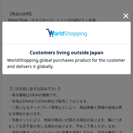
【商品の説明】
Nerori Rose（ネロリローズ）シリーズの綿サテン生地。
シックな雰囲気と色合いの大人かわいいデザインが魅力です。
古典的なトワルドジュイのデザインの中に、うさぎやシカ、トイプード
ルなどのかわいい動物が描かれています。
60番手の糸を使用した自然なツヤ感のある生地で、しなやかでソフトな
風合いです。
ブラウスやワンピースなどのお洋服をはじめ、ポーチやバッグなど幅広
くご利用いただけます。
【ご注文前に必ずお読み下さい】
・表示価格は10cmの価格です。
・生地は10cmから10cm単位で販売しております。
・ご覧になるディスプレイ環境などにより、商品画像と実物の色味が異
なる場合があります。
・生産ロットにより、色味や風合いが変わる場合があります。幅につき
ましても若干差が生じる場合があります。予めご了承くださいませ。
・当社の他オンラインショップと在庫を共有しており、注文が確定して