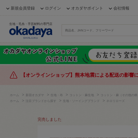
新規会員登録
ログイン
オカダヤポイント
会社情報
生地・毛糸・手芸材料の専門店
【オンラインショップ】熊本地震による配送の影響
>
>
>
>
ホーム
新宿オカダヤ
生地・布
コットン・麻生地
コットン・麻（その他の柄
>
>
>
ホーム
注目ブランドから探す
生地・ソーイングブランド
ネロリローズ
完売しました