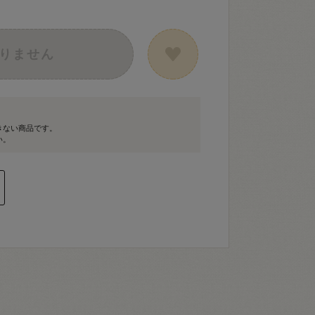
りません
きない商品です。
い。