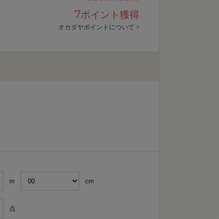
7
ポイント獲得
オカダヤポイントについて >
m
cm
点