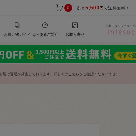
5,500
0
あと
円で送料無料！
下着・ランジェリーの
お買い物ガイド
よくあるご質問
お取り寄せ
お届け遅延が発生しております。詳しくは
こちら
をご確認くださいませ。