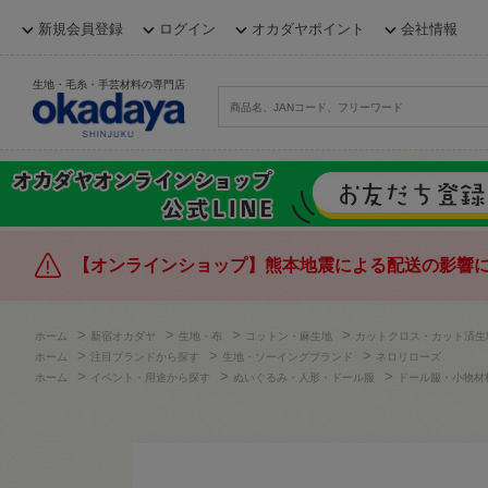
新規会員登録
ログイン
オカダヤポイント
会社情報
生地・毛糸・手芸材料の専門店
【オンラインショップ】熊本地震による配送の影響
>
>
>
>
ホーム
新宿オカダヤ
生地・布
コットン・麻生地
カットクロス・カット済生
>
>
>
ホーム
注目ブランドから探す
生地・ソーイングブランド
ネロリローズ
>
>
>
ホーム
イベント・用途から探す
ぬいぐるみ・人形・ドール服
ドール服・小物材