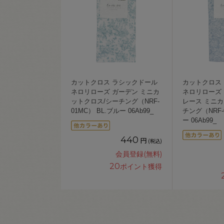
カットクロス ラシックドール
カットクロス
ネロリローズ ガーデン ミニカ
ネロリローズ
ットクロス/シーチング（NRF-
レース ミニカ
01MC） BL.ブルー 06Ab99_
チング（NRF-
ー 06Ab99_
440
円
(税込)
会員登録(無料)
20
ポイント獲得