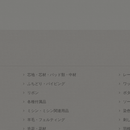
芯地・芯材・パッド類・中材
レ
ふちどり・パイピング
ワ
リボン
ボ
各種付属品
ソ
ミシン・ミシン関連用品
染
羊毛・フェルティング
刺
造花・花材
羽