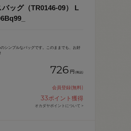
グ（TR0146-09） L
Bq99_
めのシンプルなバッグです。このままでも、お好
！
726
円
(税込)
会員登録(無料)
33
ポイント獲得
オカダヤポイントについて >