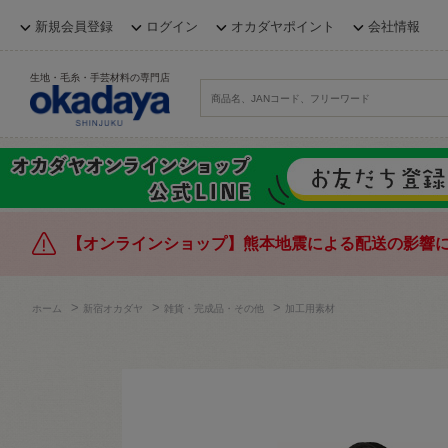
新規会員登録
ログイン
オカダヤポイント
会社情報
生地・毛糸・手芸材料の専門店
【オンラインショップ】熊本地震による配送の影響
>
>
>
ホーム
新宿オカダヤ
雑貨・完成品・その他
加工用素材