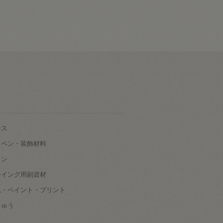
ース
ッペン・装飾材料
タン
ーイング用副資材
色・ペイント・プリント
しゅう
根