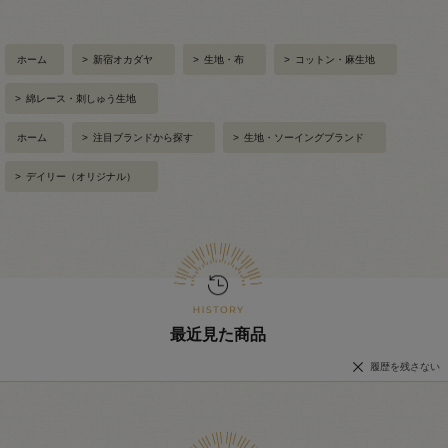
ホーム
>
新宿オカダヤ
>
生地・布
>
コットン・麻生地
>
綿レース・刺しゅう生地
ホーム
>
注目ブランドから探す
>
生地・ソーイングブランド
>
デイリー（オリジナル）
最近見た商品
履歴を残さない