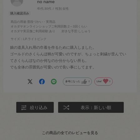
no name
年代:
30代
性別:
女性
商品の用途
:普段づかい・実用品
オカダヤオンラインショップご利用回数
:2～3回くらい
オカダヤ実店舗ご利用経験
:あり
好きな手芸
:ししゅう
サイズ：LP.ライトピンク
娘の道具入れ用の巾着を作るために購入しました。
ゴールドのさくらんぼ柄が可愛いのですが、ちょっと刺繍が歪んでい
てさくらんぼなのか何なのか分からない所も。
でも全体の雰囲気が可愛いので良い事にしてます。
参考になった
0
Like!
0
絞り込み
表示：新しい順
この商品の全てのレビューを見る