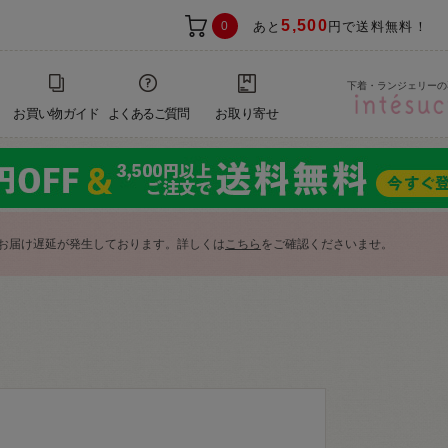
5,500
0
あと
円で送料無料！
下着・ランジェリーの
お買い物ガイド
よくあるご質問
お取り寄せ
お届け遅延が発生しております。詳しくは
こちら
をご確認くださいませ。