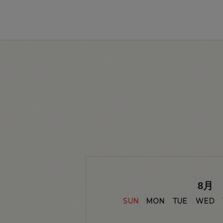
8
月
SUN
MON
TUE
WED