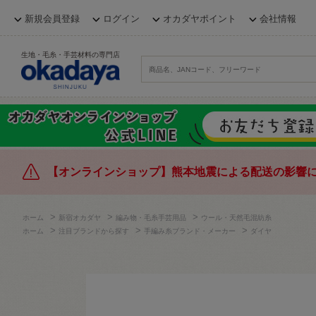
新規会員登録
ログイン
オカダヤポイント
会社情報
生地・毛糸・手芸材料の専門店
【オンラインショップ】熊本地震による配送の影響
>
>
>
ホーム
新宿オカダヤ
編み物・毛糸手芸用品
ウール・天然毛混紡糸
>
>
>
ホーム
注目ブランドから探す
手編み糸ブランド・メーカー
ダイヤ