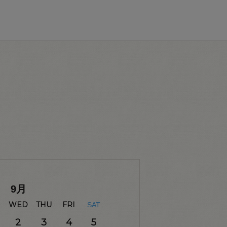
9
月
WED
THU
FRI
SAT
2
3
4
5