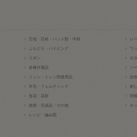
芯地・芯材・パッド類・中材
レ
ふちどり・パイピング
ワ
リボン
ボ
各種付属品
ソ
ミシン・ミシン関連用品
染
羊毛・フェルティング
刺
造花・花材
羽
雑貨・完成品・その他
キ
レシピ・編み図