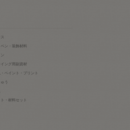
ース
ッペン・装飾材料
タン
ーイング用副資材
色・ペイント・プリント
しゅう
根
ット・材料セット