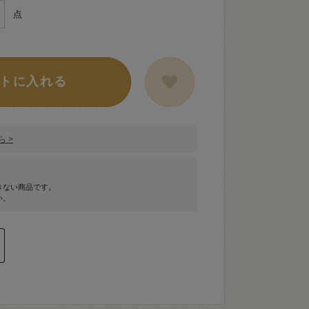
点
トに入れる
 >
きない商品です。
い。