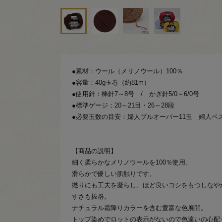
●素材：ウール（メリノウール）100％
●容量：40g玉巻（約81m）
●使用針：棒針7～8号 / かぎ針5/0～6/0号
●標準ゲージ：20～21目・26～28段
●必要玉数の目安：婦人プルオーバー11玉 婦人ベ
【商品の説明】
細く柔らかなメリノウールを100％使用。
滑らかで優しい肌触りです。
撚りにも工夫を凝らし、ほど良いコシをもつしなや
すさも抜群。
ナチュラル霜降りカラーを含む豊富な色展開。
トップ染めでロットの表示がないので色違いの心配