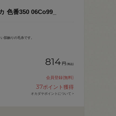
色番350 06Co99_
しい肌触りの毛糸です。
814
円
(税込)
会員登録(無料)
37
ポイント獲得
オカダヤポイントについて >