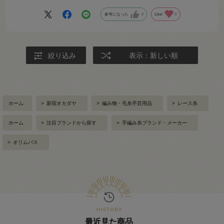
参考になった
0
Like!
0
絞り込み
表示：新しい順
ホーム
>
新宿オカダヤ
>
編み物・毛糸手芸用品
>
レース糸
ホーム
>
注目ブランドから探す
>
手編み糸ブランド・メーカー
>
オリムパス
最近見た商品