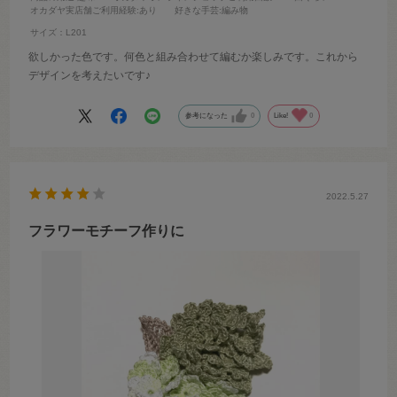
オカダヤ実店舗ご利用経験
:あり
好きな手芸
:編み物
サイズ：L201
欲しかった色です。何色と組み合わせて編むか楽しみです。これから
デザインを考えたいです♪
参考になった
0
Like!
0
2022.5.27
フラワーモチーフ作りに