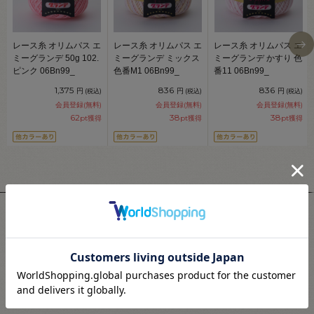
レース糸 オリムパス エ
レース糸 オリムパス エ
レース糸 オリムパス エ
ミーグランデ 50g 102.
ミーグランデ ミックス
ミーグランデ かすり 色
ピンク 06Bn99_
色番M1 06Bn99_
番11 06Bn99_
1,375
836
836
円
円
円
(税込)
(税込)
(税込)
会員登録(無料)
会員登録(無料)
会員登録(無料)
62
38
38
pt獲得
pt獲得
pt獲得
ユーザーレビュー
4.5
2
レビュー件数：
件