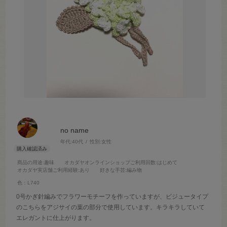
no name
年代:
40代
性別:
女性
商品の用途
:趣味
オカダヤオンラインショップご利用回数
:はじめて
オカダヤ実店舗ご利用経験
:あり
好きな手芸
:編み物
色：L740
0号かぎ針編みでフラワーモチーフを作っていますが、ビジュータイプ
のこちらをアジサイの葉の部分で使用しています。キラキラしていて
エレガントに仕上がります。