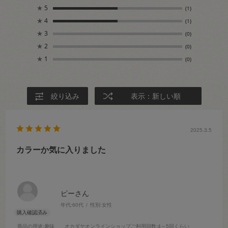
★
5
(1)
★
4
(1)
★
3
(0)
★
2
(0)
★
1
(0)
絞り込み
表示：新しい順
2025.3.5
カラーか気に入りました
ピーさん
年代:
60代
性別:
女性
商品の用途
:趣味
オカダヤオンラインショップご利用回数
:4～5回くらい