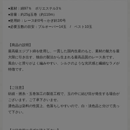
●素材：綿97％ ポリエステル3％
●容量：約25g玉巻（約110m）
●使用針：レース針0号～かぎ針2/0号
●必要玉数の目安：プルオーバー14玉 / ベスト10玉
【商品の説明】
最高級エジプト綿を使用し、一貫した国内生産のもと、素材の魅力を最
大限に引き出す、独自の製法から生まれる最高品質のレース糸です。
風合いと滑りがよく編みやすい、シルクのような光沢感と繊細なラメが
特徴です。
【ご注意】
紡績・撚糸・玉巻加工の製造工程で、玉の中に結び目が発生する場合が
ございます。ご了承下さいませ。
濃色品は染料の性質上、色落ちしやすいので、白・淡色品と分けて洗っ
て下さい。