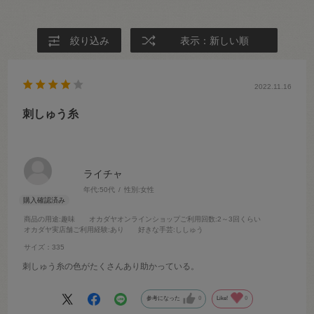
絞り込み
表示：新しい順
2022.11.16
刺しゅう糸
ライチャ
年代:
50代
性別:
女性
商品の用途
:趣味
オカダヤオンラインショップご利用回数
:2～3回くらい
オカダヤ実店舗ご利用経験
:あり
好きな手芸
:ししゅう
サイズ：335
刺しゅう糸の色がたくさんあり助かっている。
参考になった
0
Like!
0