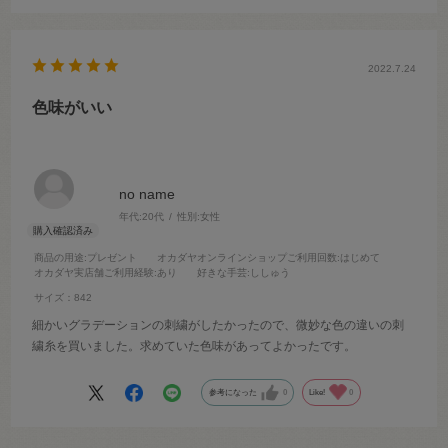
2022.7.24
色味がいい
no name
年代:
20代
性別:
女性
商品の用途
:プレゼント
オカダヤオンラインショップご利用回数
:はじめて
オカダヤ実店舗ご利用経験
:あり
好きな手芸
:ししゅう
サイズ：842
細かいグラデーションの刺繍がしたかったので、微妙な色の違いの刺
繍糸を買いました。求めていた色味があってよかったです。
参考になった
0
Like!
0