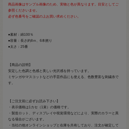
商品画像はサンプル画像のため、実物と色が異なります。目安としてご
参照くださいませ。
必ず色番号をご確認の上お買い求めください。
●素材：綿100％
●容量：長さ約8ｍ、6本撚り
●太さ：25番
【商品の説明】
安定した色調と色感と美しい光沢感を持っています。
ミサンガやマスコットなどの手芸作品にも使える、色数豊富な刺繍糸で
す。
【ご注文前に必ずお読み下さい】
・表示価格は1カセ（1束）の価格です。
・製造ロット、ディスプレイや視覚環境などにより、実際のカラーと異
なる場合がございます。
・当社の他オンラインショップと在庫を共有しており、注文が確定して