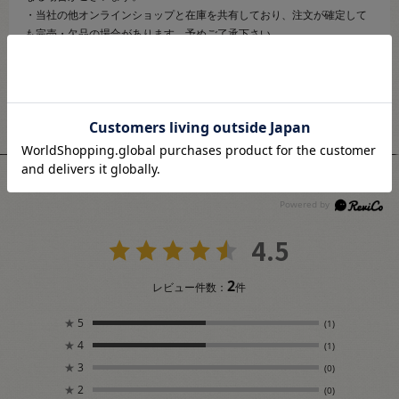
・当社の他オンラインショップと在庫を共有しており、注文が確定して
も完売・欠品の場合があります。予めご了承下さい。
ユーザーレビュー
4.5
2
レビュー件数：
件
★
5
(1)
★
4
(1)
★
3
(0)
★
2
(0)