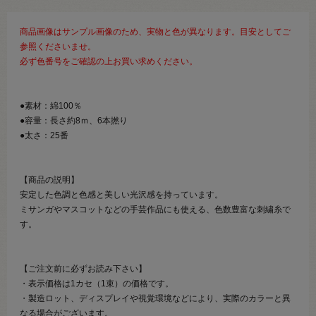
商品画像はサンプル画像のため、実物と色が異なります。目安としてご
参照くださいませ。
必ず色番号をご確認の上お買い求めください。
●素材：綿100％
●容量：長さ約8ｍ、6本撚り
●太さ：25番
【商品の説明】
安定した色調と色感と美しい光沢感を持っています。
ミサンガやマスコットなどの手芸作品にも使える、色数豊富な刺繍糸で
す。
【ご注文前に必ずお読み下さい】
・表示価格は1カセ（1束）の価格です。
・製造ロット、ディスプレイや視覚環境などにより、実際のカラーと異
なる場合がございます。