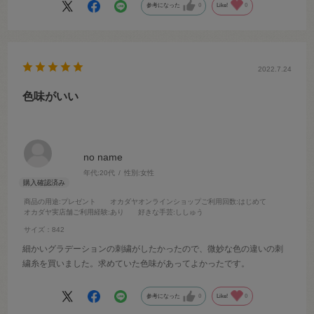
参考になった
0
Like!
0
2022.7.24
色味がいい
no name
年代:
20代
性別:
女性
商品の用途
:プレゼント
オカダヤオンラインショップご利用回数
:はじめて
オカダヤ実店舗ご利用経験
:あり
好きな手芸
:ししゅう
サイズ：842
細かいグラデーションの刺繍がしたかったので、微妙な色の違いの刺
繍糸を買いました。求めていた色味があってよかったです。
参考になった
0
Like!
0