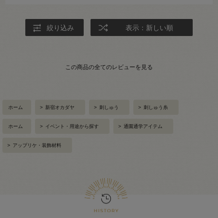
絞り込み
表示：新しい順
この商品の全てのレビューを見る
ホーム
>
新宿オカダヤ
>
刺しゅう
>
刺しゅう糸
ホーム
>
イベント・用途から探す
>
通園通学アイテム
>
アップリケ・装飾材料