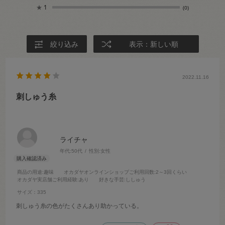
★
1
(0)
絞り込み
表示：新しい順
2022.11.16
刺しゅう糸
ライチャ
年代:
50代
性別:
女性
商品の用途
:趣味
オカダヤオンラインショップご利用回数
:2～3回くらい
オカダヤ実店舗ご利用経験
:あり
好きな手芸
:ししゅう
サイズ：335
刺しゅう糸の色がたくさんあり助かっている。