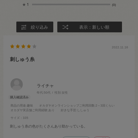
★
1
(0)
絞り込み
表示：新しい順
2022.11.16
刺しゅう糸
ライチャ
年代:
50代
性別:
女性
商品の用途
:趣味
オカダヤオンラインショップご利用回数
:2～3回くらい
オカダヤ実店舗ご利用経験
:あり
好きな手芸
:ししゅう
サイズ：335
刺しゅう糸の色がたくさんあり助かっている。