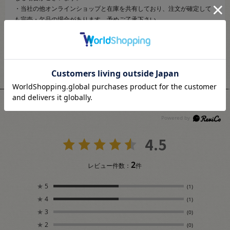
・当社の他オンラインショップと在庫を共有しており、注文が確定して
も完売・欠品の場合があります。予めご了承下さい。
ユーザーレビュー
4.5
2
レビュー件数：
件
★
5
(1)
★
4
(1)
★
3
(0)
★
2
(0)