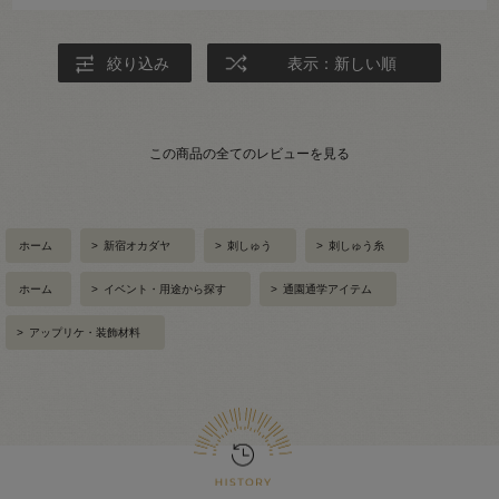
絞り込み
表示：新しい順
この商品の全てのレビューを見る
ホーム
>
新宿オカダヤ
>
刺しゅう
>
刺しゅう糸
ホーム
>
イベント・用途から探す
>
通園通学アイテム
>
アップリケ・装飾材料