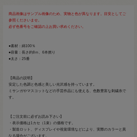
商品画像はサンプル画像のため、実物と色が異なります。目安としてご
参照くださいませ。
必ず色番号をご確認の上お買い求めください。
●素材：綿100％
●容量：長さ約8ｍ、6本撚り
●太さ：25番
【商品の説明】
安定した色調と色感と美しい光沢感を持っています。
ミサンガやマスコットなどの手芸作品にも使える、色数豊富な刺繍糸で
す。
【ご注文前に必ずお読み下さい】
・表示価格は1カセ（1束）の価格です。
・製造ロット、ディスプレイや視覚環境などにより、実際のカラーと異
なる場合がございます。