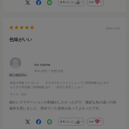
参考になった
0
Like!
0
2022.7.24
色味がいい
no name
年代:
20代
性別:
女性
商品の用途
:プレゼント
オカダヤオンラインショップご利用回数
:はじめて
オカダヤ実店舗ご利用経験
:あり
好きな手芸
:ししゅう
サイズ：842
細かいグラデーションの刺繍がしたかったので、微妙な色の違いの刺
繍糸を買いました。求めていた色味があってよかったです。
参考になった
0
Like!
0