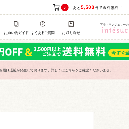
5,500
0
あと
円で送料無料！
下着・ランジェリーの
お買い物ガイド
よくあるご質問
お取り寄せ
お届け遅延が発生しております。詳しくは
こちら
をご確認くださいませ。