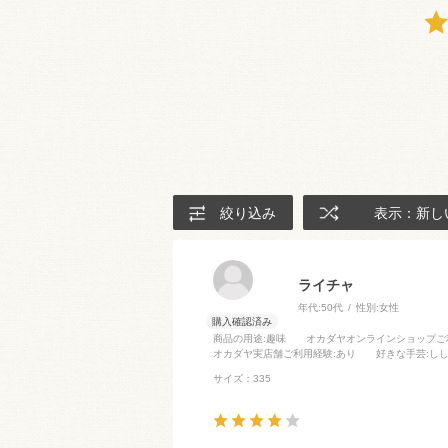
絞り込み
表示：新し
ライチャ
年代:
50代
性別:
女性
商品の用途
:趣味
オカダヤオンラインショップご
オカダヤ実店舗ご利用経験
:あり
好きな手芸
:し
サイズ：335