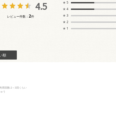
4.5
★
5
★
4
2
★
3
レビュー件数：
件
★
2
★
1
い順
利用回数
:2～3回くらい
しゅう