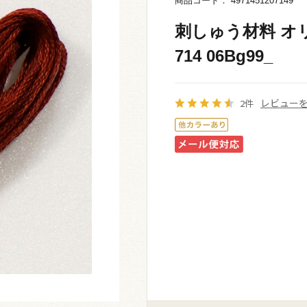
商品コード： 4971451207149
刺しゅう材料 オリ
714 06Bg99_
レビュー
2件