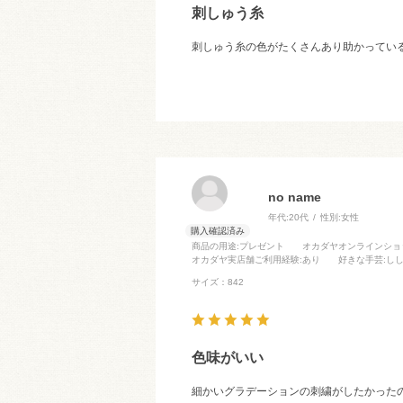
刺しゅう糸
刺しゅう糸の色がたくさんあり助かってい
no name
年代:
20代
性別:
女性
商品の用途
:プレゼント
オカダヤオンラインショ
オカダヤ実店舗ご利用経験
:あり
好きな手芸
:し
サイズ：842
色味がいい
細かいグラデーションの刺繍がしたかった