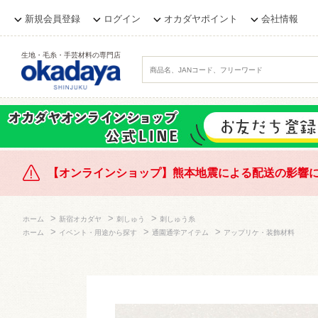
新規会員登録
ログイン
オカダヤポイント
会社情報
生地・毛糸・手芸材料の専門店
【オンラインショップ】熊本地震による配送の影響
>
>
>
ホーム
新宿オカダヤ
刺しゅう
刺しゅう糸
>
>
>
ホーム
イベント・用途から探す
通園通学アイテム
アップリケ・装飾材料