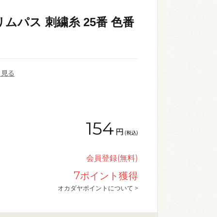
ムパス 刺繍糸 25番 色番
を見る
154
円
(税込)
会員登録(無料)
7
ポイント獲得
オカダヤポイントについて >