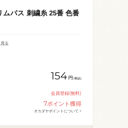
ムパス 刺繍糸 25番 色番
を見る
154
円
(税込)
会員登録(無料)
7
ポイント獲得
オカダヤポイントについて >