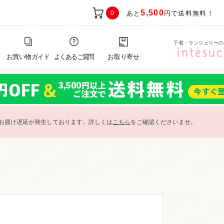
5,500
0
あと
円で送料無料！
下着・ランジェリーの
お買い物ガイド
よくあるご質問
お取り寄せ
お届け遅延が発生しております。詳しくは
こちら
をご確認くださいませ。