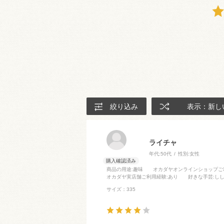
絞り込み
表示：新し
ライチャ
年代:
50代
性別:
女性
商品の用途
:趣味
オカダヤオンラインショップご
オカダヤ実店舗ご利用経験
:あり
好きな手芸
:し
サイズ：335