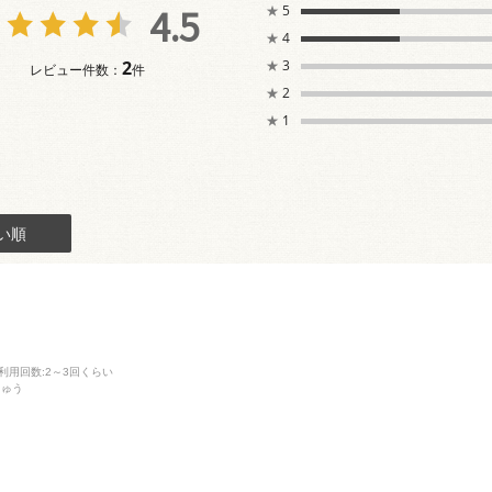
4.5
★
5
★
4
2
★
3
レビュー件数：
件
★
2
★
1
い順
利用回数
:2～3回くらい
しゅう