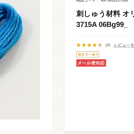
商品コード： 4971451237160
刺しゅう材料 オリ
3715A 06Bg99_
レビュー
2件