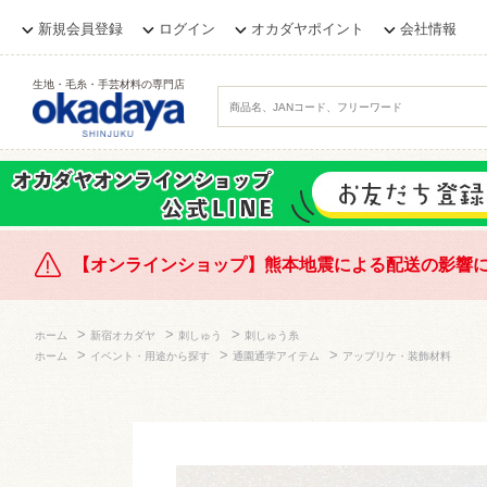
新規会員登録
ログイン
オカダヤポイント
会社情報
生地・毛糸・手芸材料の専門店
【オンラインショップ】熊本地震による配送の影響
>
>
>
ホーム
新宿オカダヤ
刺しゅう
刺しゅう糸
>
>
>
ホーム
イベント・用途から探す
通園通学アイテム
アップリケ・装飾材料