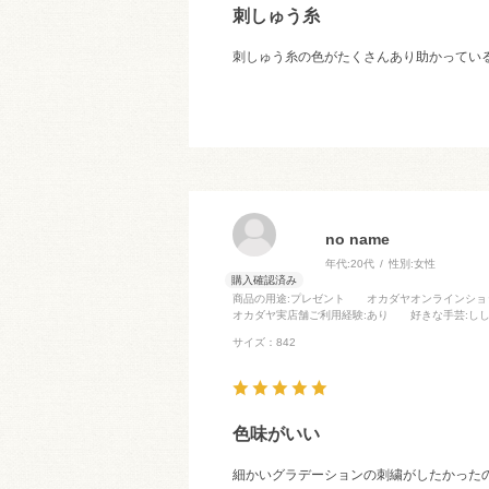
刺しゅう糸
刺しゅう糸の色がたくさんあり助かってい
no name
年代:
20代
性別:
女性
商品の用途
:プレゼント
オカダヤオンラインショ
オカダヤ実店舗ご利用経験
:あり
好きな手芸
:し
サイズ：842
色味がいい
細かいグラデーションの刺繍がしたかった