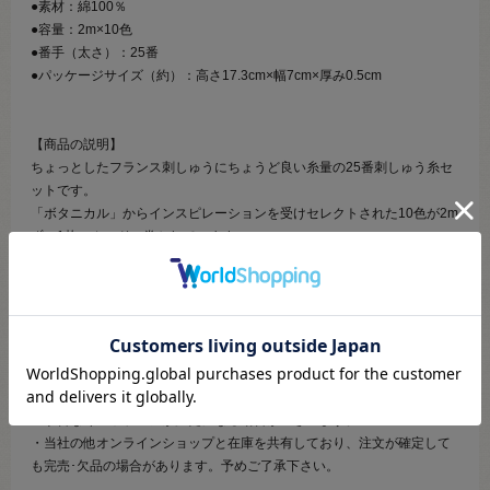
●素材：綿100％
●容量：2m×10色
●番手（太さ）：25番
●パッケージサイズ（約）：高さ17.3cm×幅7cm×厚み0.5cm
【商品の説明】
ちょっとしたフランス刺しゅうにちょうど良い糸量の25番刺しゅう糸セ
ットです。
「ボタニカル」からインスピレーションを受けセレクトされた10色が2m
ずつ1枚のカードに巻かれています。
少しずつの量で色数豊富な刺しゅう糸が欲しい方へおすすめです。
【ご注文前に必ずお読み下さい】
・表示価格は1パックの価格です。
・ご覧になるディスプレイ環境などにより、商品画像と実物の色味が異
なる場合があります。
・予告なくパッケージが変更になる場合がございます。
・当社の他オンラインショップと在庫を共有しており、注文が確定して
も完売･欠品の場合があります。予めご了承下さい。